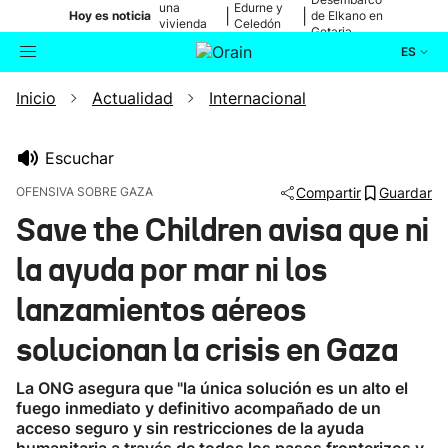
una
Edurne y
|
|
Hoy es noticia
de Elkano en
vivienda
Celedón
Getaria
de Bilbao
Txiki
ES
Inicio
Actualidad
Internacional
Actualidad
Buscador
Política
Escuchar
OFENSIVA SOBRE GAZA
Compartir
Guardar
Cultura
Save the Children avisa que ni
la ayuda por mar ni los
Ikusmiran
lanzamientos aéreos
Eguraldia
solucionan la crisis en Gaza
La ONG asegura que "la única solución es un alto el
fuego inmediato y definitivo acompañado de un
acceso seguro y sin restricciones de la ayuda