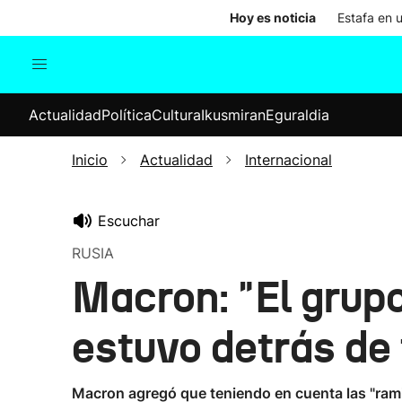
Hoy es noticia
Estafa en 
Actualidad
Política
Cul
Actualidad
Política
Cultura
Ikusmiran
Eguraldia
Sociedad
Elecciones
Economía
Inicio
Actualidad
Internacional
Internacional
Escuchar
RUSIA
Macron: "El grup
estuvo detrás de 
Macron agregó que teniendo en cuenta las "ramif