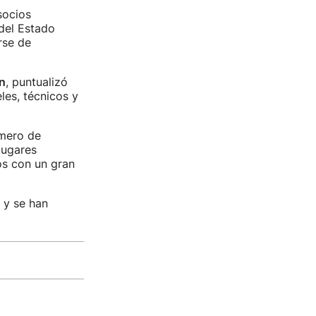
socios
 del Estado
rse de
n
, puntualizó
les, técnicos y
úmero de
lugares
os con un gran
 y se han