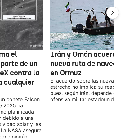
ma el
Irán y Omán acuerdan una
 parte de un
nueva ruta de navegación
eX contra la
en Ormuz
a cualquier
El acuerdo sobre las nueva ruta por e
estrecho no implica su reapertura,
pues, según Irán, depende de la
 un cohete Falcon
ofensiva militar estadounidense-israel
de 2025 ha
no planificada
ar debido a una
ividad solar y las
s. La NASA asegura
pone ningún