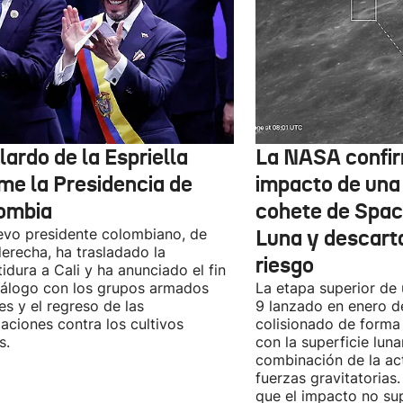
ardo de la Espriella
La NASA confir
me la Presidencia de
impacto de una
ombia
cohete de Spac
evo presidente colombiano, de
Luna y descart
derecha, ha trasladado la
riesgo
tidura a Cali y ha anunciado el fin
iálogo con los grupos armados
La etapa superior de
les y el regreso de las
9 lanzado en enero 
aciones contra los cultivos
colisionado de forma 
s.
con la superficie lun
combinación de la act
fuerzas gravitatoria
que el impacto no su