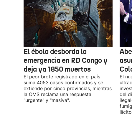
El ébola desborda la
Abel
emergencia en RD Congo y
asu
deja ya 1850 muertos
Col
El peor brote registrado en el país
El nu
suma 4053 casos confirmados y se
ultra
extiende por cinco provincias, mientras
inves
la OMS reclama una respuesta
del d
"urgente" y "masiva".
ilega
fumig
ilícito