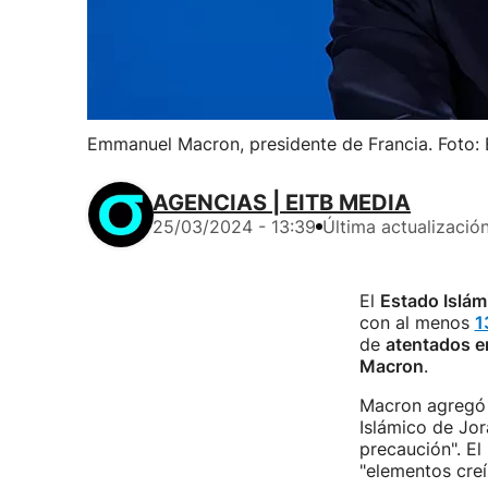
Emmanuel Macron, presidente de Francia. Foto:
AGENCIAS | EITB MEDIA
25/03/2024 - 13:39
Última actualizació
El
Estado Islám
con al menos
1
de
atentados e
Macron
.
Macron agregó q
Islámico de Jor
precaución". El
"elementos creí