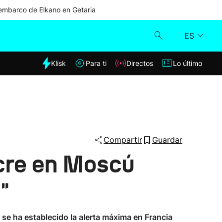
mbarco de Elkano en Getaria
ES
dia
Klisk
Para ti
Directos
Lo último
Klisk
Directos
Para ti
Compartir
Guardar
cre en Moscú
Lo último
"
se ha establecido la alerta máxima en Francia