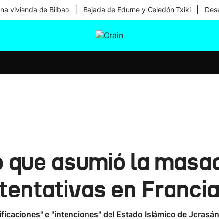
|
|
una vivienda de Bilbao
Bajada de Edurne y Celedón Txiki
Dese
tura
Ikusmiran
Egural
Salud
Tecnología
o que asumió la masa
tentativas en Francia
icaciones" e "intenciones" del Estado Islámico de Jorasán 