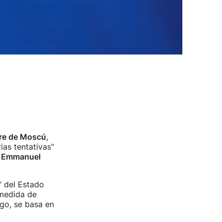
re de Moscú
,
ias tentativas"
,
Emmanuel
" del Estado
medida de
ngo, se basa en