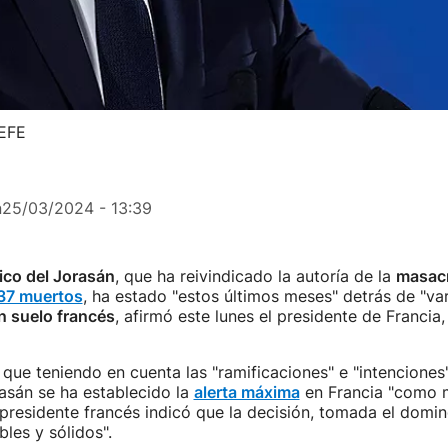
 EFE
n
25/03/2024 - 13:39
ico del Jorasán
, que ha reivindicado la autoría de la
masac
37 muertos
, ha estado "estos últimos meses" detrás de "var
n suelo francés
, afirmó este lunes el presidente de Francia
ue teniendo en cuenta las "ramificaciones" e "intenciones
asán se ha establecido la
alerta máxima
en Francia "como 
 presidente francés indicó que la decisión, tomada el domi
bles y sólidos".