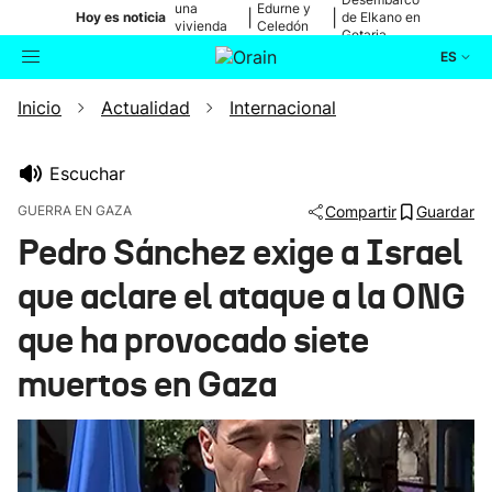
una
Edurne y
|
|
Hoy es noticia
de Elkano en
vivienda
Celedón
Getaria
de Bilbao
Txiki
ES
Inicio
Actualidad
Internacional
Actualidad
Buscador
Política
Escuchar
GUERRA EN GAZA
Compartir
Guardar
Cultura
Pedro Sánchez exige a Israel
que aclare el ataque a la ONG
Ikusmiran
que ha provocado siete
Eguraldia
muertos en Gaza