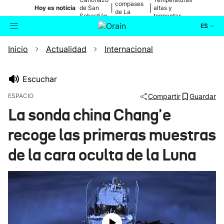
compases
|
|
Hoy es noticia
de San
altas y
de La
Sebastián
tormentas
Blanca
ES
Inicio
Actualidad
Internacional
Actualidad
Buscador
Política
Escuchar
ESPACIO
Compartir
Guardar
Cultura
La sonda china Chang'e
recoge las primeras muestras
Ikusmiran
de la cara oculta de la Luna
Eguraldia