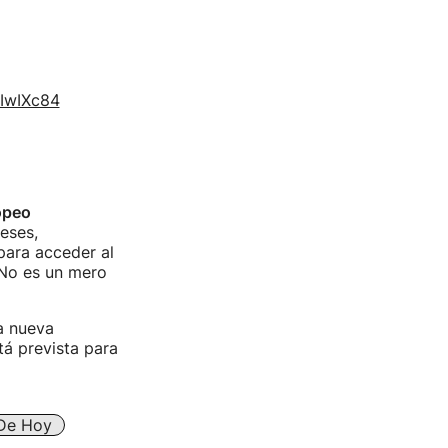
gIwIXc84
opeo
eses,
para acceder al
 No es un mero
a nueva
á prevista para
 De Hoy