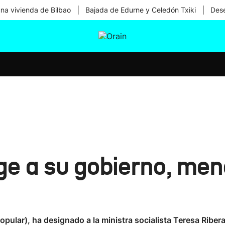
|
|
una vivienda de Bilbao
Bajada de Edurne y Celedón Txiki
Dese
tura
Ikusmiran
Egural
Salud
Tecnología
ge a su gobierno, meno
pular), ha designado a la ministra socialista Teresa Riber