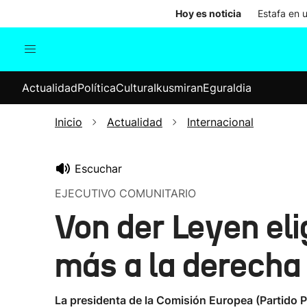
Hoy es noticia
Estafa en 
Actualidad
Política
Cul
Actualidad
Política
Cultura
Ikusmiran
Eguraldia
Sociedad
Elecciones
Economía
Inicio
Actualidad
Internacional
Internacional
Escuchar
EJECUTIVO COMUNITARIO
Von der Leyen eli
más a la derecha
La presidenta de la Comisión Europea (Partido Po