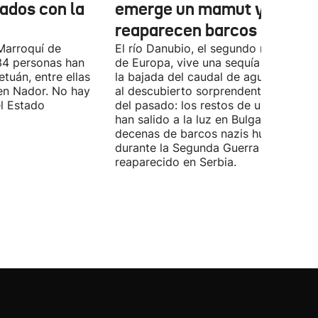
nados con la
emerge un mamut y
reaparecen barcos nazis
Marroquí de
El río Danubio, el segundo más largo
4 personas han
de Europa, vive una sequía histórica 
tuán, entre ellas
la bajada del caudal de agua ha deja
en Nador. No hay
al descubierto sorprendentes vestigi
el Estado
del pasado: los restos de un mamut
han salido a la luz en Bulgaria y
decenas de barcos nazis hundidos
durante la Segunda Guerra Mundial h
reaparecido en Serbia.