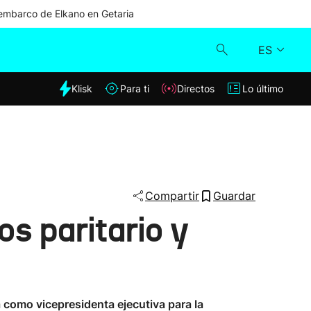
mbarco de Elkano en Getaria
ES
dia
Klisk
Para ti
Directos
Lo último
Klisk
Directos
Para ti
Compartir
Guardar
s paritario y
Lo último
a como vicepresidenta ejecutiva para la