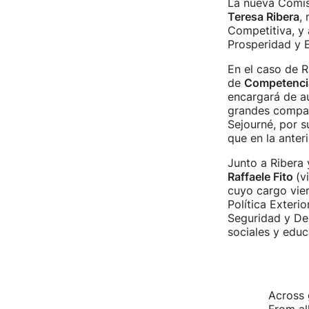
La nueva Comis
Teresa Ribera
,
Competitiva, y 
Prosperidad y Es
En el caso de R
de
Competenci
encargará de au
grandes compañ
Sejourné, por s
que en la anter
Junto a Ribera 
Raffaele Fito
(v
cuyo cargo vie
Política Exterio
Seguridad y De
sociales y educ
Across 