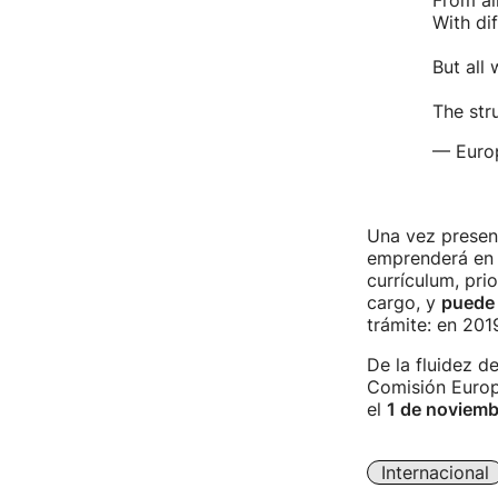
From al
With di
But all
The str
— Euro
Una vez presen
emprenderá en l
currículum, pri
cargo, y
puede 
trámite: en 201
De la fluidez d
Comisión Europe
el
1 de noviemb
Internacional