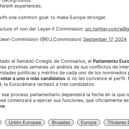
l backgrounds.
fferent experiences.
 with one common goal: to make Europe stronger.
ucture of von der Leyen II Commission.
pic.twitter.com/wB
pean Commission (@EU_Commission)
September 17, 2024
tado el llamado Colegio de Comisarios, el
Parlamento Eur
as próximas semanas un análisis de sus conflictos de inter
oridades políticas y méritos de cada uno de los nominados 
vetar a uno o más candidatos
si no les convence el perfil.
9, la Eurocámara rechazó a tres candidatos.
e ese proceso parlamentario dependerá la fecha en la que l
a comenzará a ejercer sus funciones, que oficialmente est
re
.
Unión Europea
Bruselas
Europa
Titulares