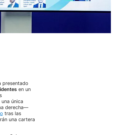
a presentado
identes
en un
s
una única
rema derecha—
eo
tras las
drán una cartera