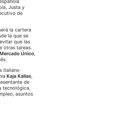
 española
ia, Justa y
ecutivo de
erá la cartera
sde la que se
vitar que las
 otras tareas.
 Mercado Único
,
és.
 italiano
nia
Kaja Kallas
,
resentante de
 tecnológica,
mpleo, asuntos