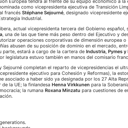
ión Europea tendrá al frente de su equipo económico a la
 nominada como vicepresidenta ejecutiva de Transición Limp
al francés
Stéphane Sejourné
, designado vicepresidente ej
trategia Industrial.
ibera, actual vicepresidenta tercera del Gobierno español, s
a
, una de las que tiene más peso dentro del Ejecutivo y de
torizar operaciones corporativas de dimensión europea o e
ías abusen de su posición de dominio en el mercado, entre
u parte, estará a cargo de la cartera de
Industria, Pymes y
ior legislatura estuvo también en manos del comisario franc
y Sejourné completan el reparto de vicepresidencias el ultra
icepresidente ejecutivo para Cohesión y Reformas), la esto
ne asociado a haber sido ya designada por los 27 Alta Rep
r de la UE; la finlandesa
Henna Virkkunen
para la Soberanía
mocracia; la rumana
Roxana Minzatu
para cuestiones de e
ación.
generations.