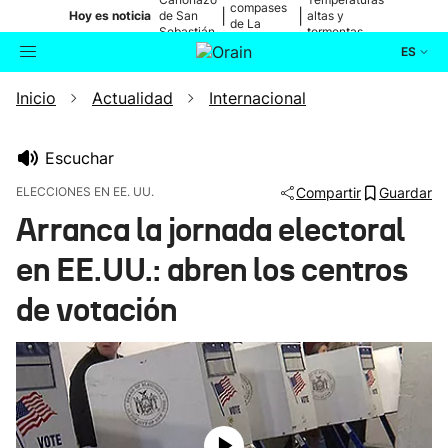
compases
|
|
Hoy es noticia
de San
altas y
de La
Sebastián
tormentas
Blanca
ES
Inicio
Actualidad
Internacional
Actualidad
Buscador
Política
Escuchar
ELECCIONES EN EE. UU.
Compartir
Guardar
Cultura
Arranca la jornada electoral
en EE.UU.: abren los centros
Ikusmiran
de votación
Eguraldia