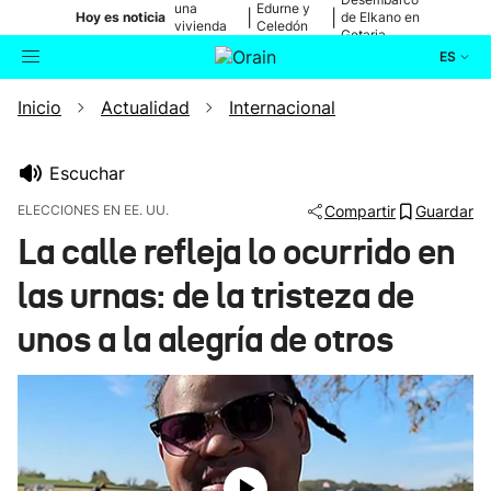
una
Edurne y
|
|
Hoy es noticia
de Elkano en
vivienda
Celedón
Getaria
de Bilbao
Txiki
ES
Inicio
Actualidad
Internacional
Actualidad
Buscador
Política
Escuchar
ELECCIONES EN EE. UU.
Compartir
Guardar
Cultura
La calle refleja lo ocurrido en
las urnas: de la tristeza de
Ikusmiran
unos a la alegría de otros
Eguraldia