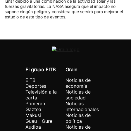
lunar debido a una combinación de la actividad solar y las
fuerzas gravitatorias. La NASA asegura que el impacto no
supone ningún peligro y considera que servirá para mejorar el
estudio de este tipo de eventos.
El grupo EITB
Orain
EITB
Noticias de
Deportes
economía
Televisión a la
Noticias de
carta
sociedad
Primeran
Noticias
Gaztea
internacionales
Makusi
Noticias de
Guau - Gure
política
Audioa
Noticias de