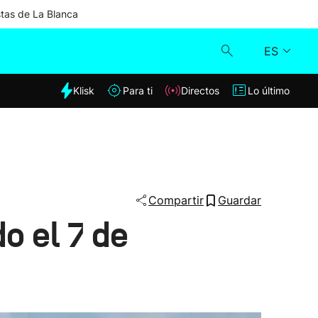
stas de La Blanca
ES
dia
Klisk
Para ti
Directos
Lo último
Klisk
Directos
Para ti
Compartir
Guardar
o el 7 de
Lo último