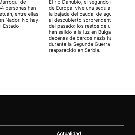
Marroquí de
El río Danubio, el segundo más largo
4 personas han
de Europa, vive una sequía histórica 
tuán, entre ellas
la bajada del caudal de agua ha deja
en Nador. No hay
al descubierto sorprendentes vestigi
el Estado
del pasado: los restos de un mamut
han salido a la luz en Bulgaria y
decenas de barcos nazis hundidos
durante la Segunda Guerra Mundial h
reaparecido en Serbia.
Actualidad