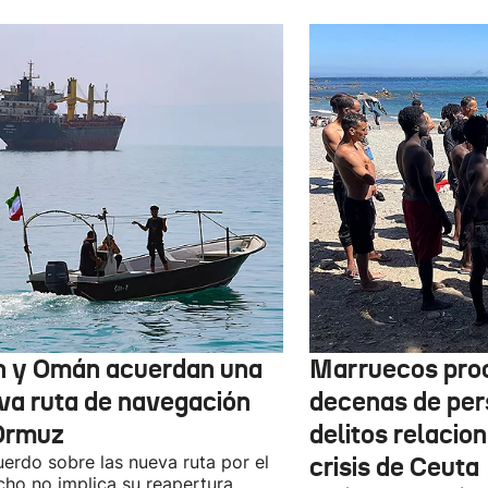
n y Omán acuerdan una
Marruecos pro
va ruta de navegación
decenas de per
Ormuz
delitos relacio
uerdo sobre las nueva ruta por el
crisis de Ceuta
cho no implica su reapertura,