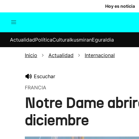
Hoy es noticia
Actualidad
Política
Cul
Actualidad
Política
Cultura
Ikusmiran
Eguraldia
Sociedad
Elecciones
Economía
Inicio
Actualidad
Internacional
Internacional
Escuchar
FRANCIA
Notre Dame abrir
diciembre