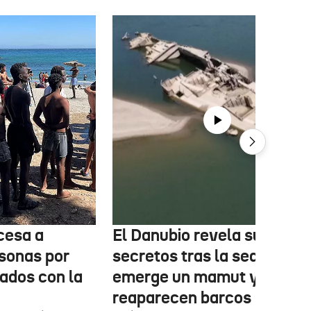
cesa a
El Danubio revela sus
sonas por
secretos tras la sequía:
nados con la
emerge un mamut y
reaparecen barcos nazis