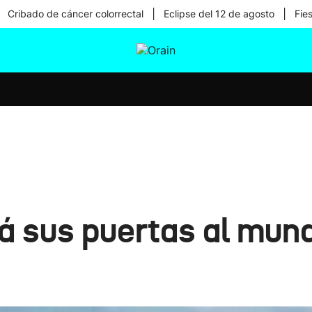
|
|
Cribado de cáncer colorrectal
Eclipse del 12 de agosto
Fie
tura
Ikusmiran
Egural
Salud
Tecnología
á sus puertas al mund