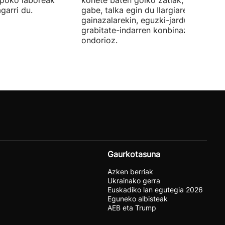
npoko laboreak
kohete baten goiko zatiak, planifikat
garri du.
gabe, talka egin du Ilargiaren
gainazalarekin, eguzki-jardueraren et
grabitate-indarren konbinazio baten
ondorioz.
Gaurkotasuna
Azken berriak
Ukrainako gerra
Euskadiko lan egutegia 2026
Eguneko albisteak
AEB eta Trump