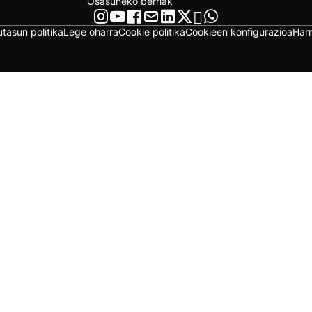
Osasuneko berriak
utasun politika
Lege oharra
Cookie politika
Cookieen konfigurazioa
Har