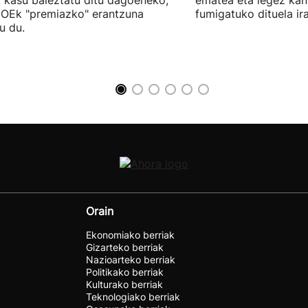
 kasu baieztatu ditu dagoeneko,
ematea eta legez ka
OEk "premiazko" erantzuna
fumigatuko dituela ira
u du.
Orain
Ekonomiako berriak
Gizarteko berriak
Nazioarteko berriak
Politikako berriak
Kulturako berriak
Teknologiako berriak