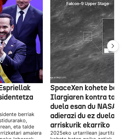
Espriellak
SpaceXen kohete batek
sidentetza
Ilargiaren kontra talka egi
duela esan du NASAk, bain
sidente berriak
adierazi du ez duela
stidurarako,
arriskurik ekarriko
rean, eta talde
rrizketari amaiera
2025eko urtarrilean jaurtitako Falcon