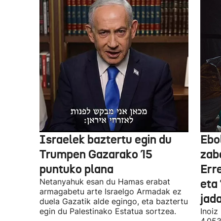
Israelek baztertu egin du
Ebo
Trumpen Gazarako 15
zab
puntuko plana
Err
Netanyahuk esan du Hamas erabat
eta 
armagabetu arte Israelgo Armadak ez
jad
duela Gazatik alde egingo, eta baztertu
egin du Palestinako Estatua sortzea.
Inoiz