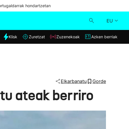
ortugaldarrak hondartzetan
EU
dia
Klisk
Zuretzat
Zuzenekoak
Azken berriak
Klisk
Zuzenekoak
Zuretzat
Elkarbanatu
Gorde
tu ateak berriro
Azken berriak