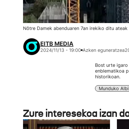
Nôtre Damek abenduaren 7an irekiko ditu ateak 
EITB MEDIA
2024/11/13 - 19:00
Azken eguneratzea
2
Bost urte igaro
enblematikoa p
historikoan.
Munduko Albi
Zure interesekoa izan d