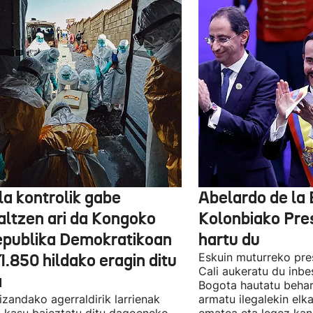
la kontrolik gabe
Abelardo de la 
altzen ari da Kongoko
Kolonbiako Pre
epublika Demokratikoan
hartu du
1.850 hildako eragin ditu
Eskuin muturreko pre
Cali aukeratu du inbe
a
Bogota hautatu behar
 izandako agerraldirik larrienak
armatu ilegalekin elka