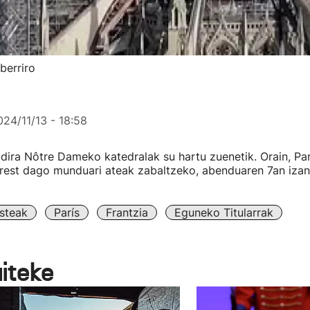
berriro
024/11/13 - 18:58
 dira Nôtre Dameko katedralak su hartu zuenetik. Orain, Par
rest dago munduari ateak zabaltzeko, abenduaren 7an izan
steak
París
Frantzia
Eguneko Titularrak
aiteke