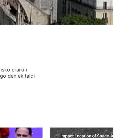
isko eraikin
go den ekitaldi