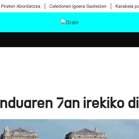
|
|
 Piraten Abordatzea
Celedonen igoera Gasteizen
Karabela p
tura
Ikusmiran
Egural
Osasuna
Teknologia
uaren 7an irekiko di