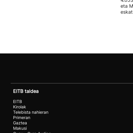
4.053
eta M
eskat
EITB taldea
EITB
Kirolak
Telebista nahieran
Primeran
Gaztea
Makusi