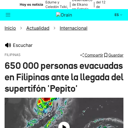
Edurne y
del 12
|
|
Hoy es noticia
de Elkano
Celedón Txiki,
de
en Getaria
en directo
agosto
ES
Inicio
Actualidad
Internacional
Actualidad
Buscador
Política
Escuchar
FILIPINAS
Compartir
Guardar
Cultura
650 000 personas evacuadas
en Filipinas ante la llegada del
Ikusmiran
supertifón 'Pepito'
Eguraldia