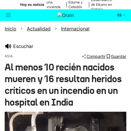
una
Edurne y
|
|
Hoy es noticia
de Elkano en
vivienda
Celedón
Getaria
de Bilbao
Txiki
ES
Inicio
Actualidad
Internacional
Actualidad
Buscador
Política
Escuchar
ASIA
Compartir
Guardar
Cultura
Al menos 10 recién nacidos
mueren y 16 resultan heridos
Ikusmiran
críticos en un incendio en un
Eguraldia
hospital en India