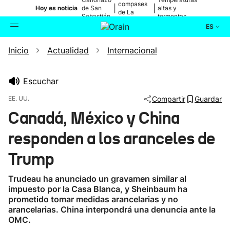
compases
|
|
Hoy es noticia
de San
altas y
de La
Sebastián
tormentas
Blanca
ES
Inicio
Actualidad
Internacional
Actualidad
Buscador
Política
Escuchar
EE. UU.
Compartir
Guardar
Cultura
Canadá, México y China
responden a los aranceles de
Ikusmiran
Trump
Eguraldia
Trudeau ha anunciado un gravamen similar al
impuesto por la Casa Blanca, y Sheinbaum ha
prometido tomar medidas arancelarias y no
arancelarias. China interpondrá una denuncia ante la
OMC.