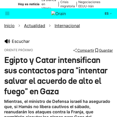
Crisis
Negociaciones
|
|
Hoy es noticia
en
migratoria
EEUU-Irán
Vitoria-
Gasteiz
ES
Inicio
Actualidad
Internacional
Actualidad
Buscador
Política
Escuchar
ORIENTE PRÓXIMO
Compartir
Guardar
Cultura
Egipto y Catar intensifican
sus contactos para "intentar
Ikusmiran
salvar el acuerdo de alto el
Eguraldia
fuego" en Gaza
Mientras, el ministro de Defensa israelí ha asegurado
que, si Hamás no libera cautivos el sábado,
reanudarán los ataques contra la Franja, que