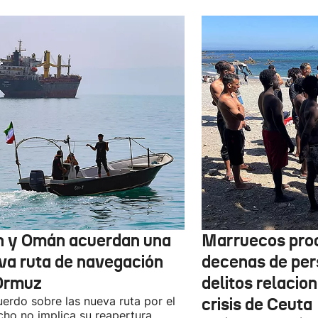
n y Omán acuerdan una
Marruecos pro
va ruta de navegación
decenas de per
Ormuz
delitos relacio
uerdo sobre las nueva ruta por el
crisis de Ceuta
cho no implica su reapertura,