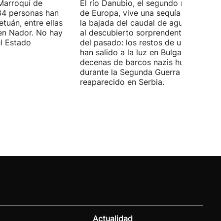
Marroquí de
El río Danubio, el segundo más largo
4 personas han
de Europa, vive una sequía histórica 
tuán, entre ellas
la bajada del caudal de agua ha deja
en Nador. No hay
al descubierto sorprendentes vestigi
el Estado
del pasado: los restos de un mamut
han salido a la luz en Bulgaria y
decenas de barcos nazis hundidos
durante la Segunda Guerra Mundial h
reaparecido en Serbia.
Actualidad