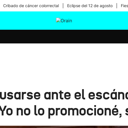
|
|
Cribado de cáncer colorrectal
Eclipse del 12 de agosto
Fie
tura
Ikusmiran
Egural
Salud
Tecnología
cusarse ante el escán
o no lo promocioné, so