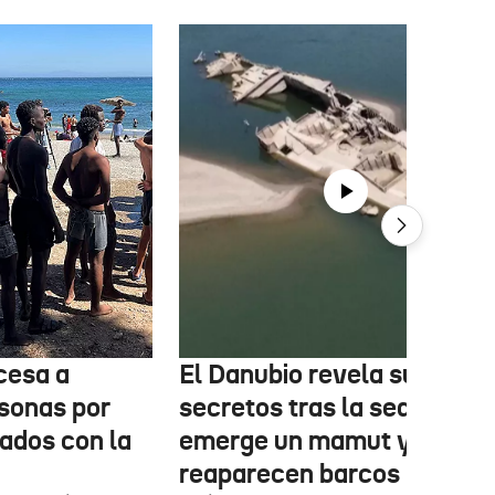
cesa a
El Danubio revela sus
sonas por
secretos tras la sequía:
nados con la
emerge un mamut y
reaparecen barcos nazis