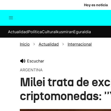
Hoy es noticia
Actualidad
Política
Cul
Actualidad
Política
Cultura
Ikusmiran
Eguraldia
Sociedad
Elecciones
Economía
Inicio
Actualidad
Internacional
Internacional
Escuchar
ARGENTINA
Milei trata de ex
criptomonedas: ''Y