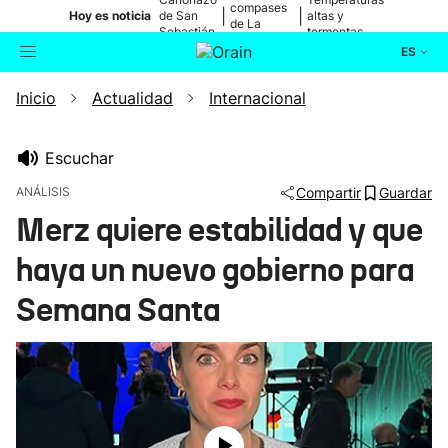
compases
|
|
Hoy es noticia
de San
altas y
de La
Sebastián
tormentas
Blanca
ES
Inicio
Actualidad
Internacional
Actualidad
Buscador
Política
Escuchar
ANÁLISIS
Compartir
Guardar
Cultura
Merz quiere estabilidad y que
haya un nuevo gobierno para
Ikusmiran
Semana Santa
Eguraldia