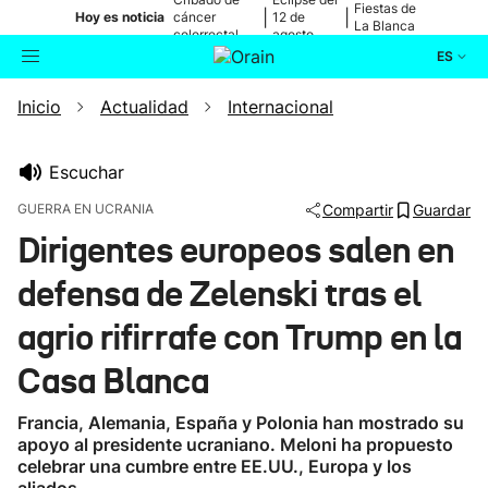
Fiestas de
|
|
Hoy es noticia
cáncer
12 de
La Blanca
colorrectal
agosto
ES
Inicio
Actualidad
Internacional
Actualidad
Buscador
Política
Escuchar
GUERRA EN UCRANIA
Compartir
Guardar
Cultura
Dirigentes europeos salen en
defensa de Zelenski tras el
Ikusmiran
agrio rifirrafe con Trump en la
Eguraldia
Casa Blanca
Francia, Alemania, España y Polonia han mostrado su
apoyo al presidente ucraniano. Meloni ha propuesto
celebrar una cumbre entre EE.UU., Europa y los