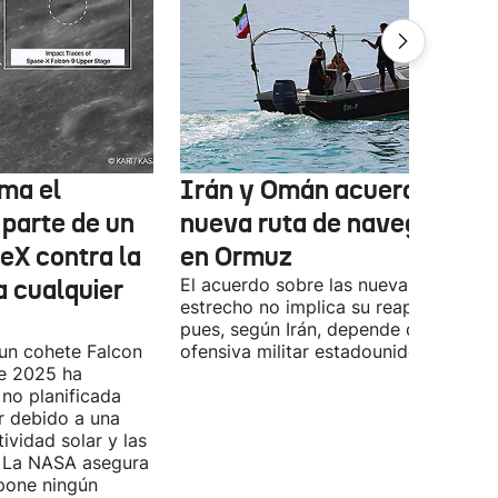
ma el
Irán y Omán acuerdan una
 parte de un
nueva ruta de navegación
eX contra la
en Ormuz
a cualquier
El acuerdo sobre las nueva ruta por e
estrecho no implica su reapertura,
pues, según Irán, depende de la
 un cohete Falcon
ofensiva militar estadounidense-israel
de 2025 ha
no planificada
ar debido a una
ividad solar y las
s. La NASA asegura
pone ningún