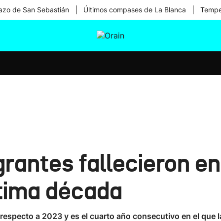
|
|
zo de San Sebastián
Últimos compases de La Blanca
Temper
tura
Ikusmiran
Egural
Salud
Tecnología
rantes fallecieron en
ltima década
 respecto a 2023 y es el cuarto año consecutivo en el que