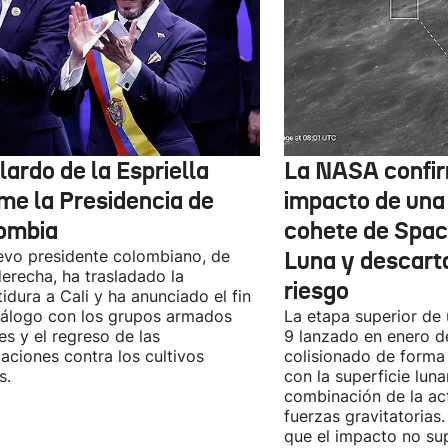
ardo de la Espriella
La NASA confir
me la Presidencia de
impacto de una
ombia
cohete de Spac
evo presidente colombiano, de
Luna y descart
derecha, ha trasladado la
riesgo
tidura a Cali y ha anunciado el fin
iálogo con los grupos armados
La etapa superior de
les y el regreso de las
9 lanzado en enero 
aciones contra los cultivos
colisionado de forma 
s.
con la superficie lun
combinación de la act
fuerzas gravitatoria
que el impacto no su