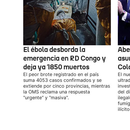
El ébola desborda la
Abel
emergencia en RD Congo y
asu
deja ya 1850 muertos
Col
El peor brote registrado en el país
El nu
suma 4053 casos confirmados y se
ultra
extiende por cinco provincias, mientras
inves
la OMS reclama una respuesta
del d
"urgente" y "masiva".
ilega
fumig
ilícito