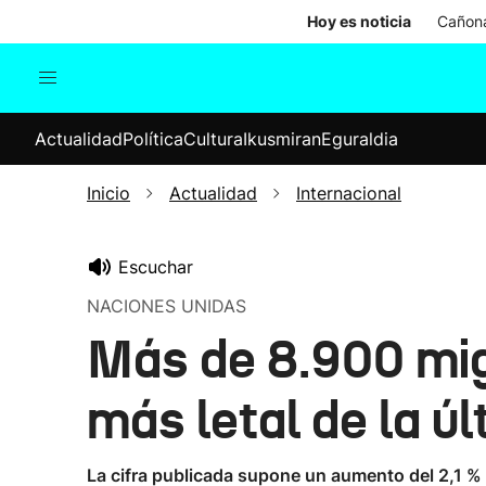
Hoy es noticia
Cañona
Actualidad
Política
Cul
Actualidad
Política
Cultura
Ikusmiran
Eguraldia
Sociedad
Elecciones
Economía
Inicio
Actualidad
Internacional
Internacional
Escuchar
NACIONES UNIDAS
Más de 8.900 mig
más letal de la ú
La cifra publicada supone un aumento del 2,1 %