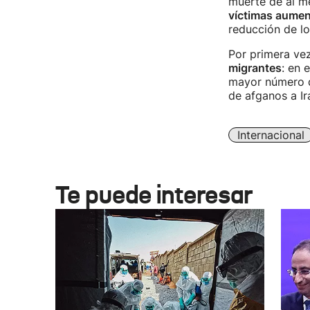
muerte de al m
víctimas aume
reducción de lo
Por primera ve
migrantes
: en 
mayor número de
de afganos a Ir
Internacional
Te puede interesar