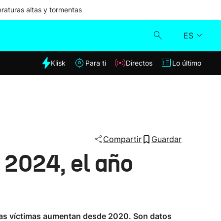
aturas altas y tormentas
ES
dia
Klisk
Para ti
Directos
Lo último
Klisk
Directos
Para ti
Compartir
Guardar
 2024, el año
Lo último
 las víctimas aumentan desde 2020. Son datos