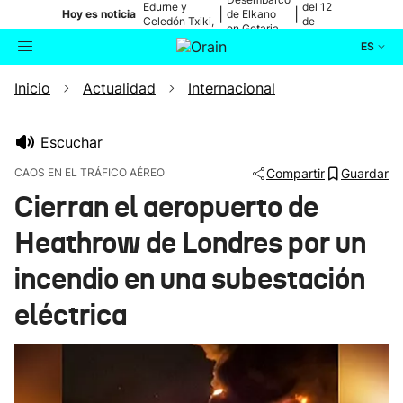
Edurne y
del 12
|
|
Hoy es noticia
de Elkano
Celedón Txiki,
de
en Getaria
en directo
agosto
ES
Inicio
Actualidad
Internacional
Actualidad
Buscador
Política
Escuchar
CAOS EN EL TRÁFICO AÉREO
Compartir
Guardar
Cultura
Cierran el aeropuerto de
Heathrow de Londres por un
Ikusmiran
incendio en una subestación
Eguraldia
eléctrica