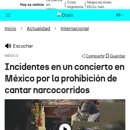
Crisis
Negociaciones
|
|
Hoy es noticia
en
migratoria
EEUU-Irán
Vitoria-
Gasteiz
ES
Inicio
Actualidad
Internacional
Actualidad
Buscador
Política
Escuchar
MÉXICO
Compartir
Guardar
Cultura
Incidentes en un concierto en
México por la prohibición de
Ikusmiran
cantar narcocorridos
Eguraldia