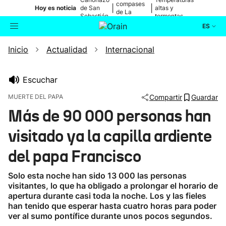
compases
|
|
Hoy es noticia
de San
altas y
de La
Sebastián
tormentas
Blanca
ES
Inicio
Actualidad
Internacional
Actualidad
Buscador
Política
Escuchar
MUERTE DEL PAPA
Compartir
Guardar
Cultura
Más de 90 000 personas han
visitado ya la capilla ardiente
Ikusmiran
del papa Francisco
Eguraldia
Solo esta noche han sido 13 000 las personas
visitantes, lo que ha obligado a prolongar el horario de
apertura durante casi toda la noche. Los y las fieles
han tenido que esperar hasta cuatro horas para poder
ver al sumo pontífice durante unos pocos segundos.