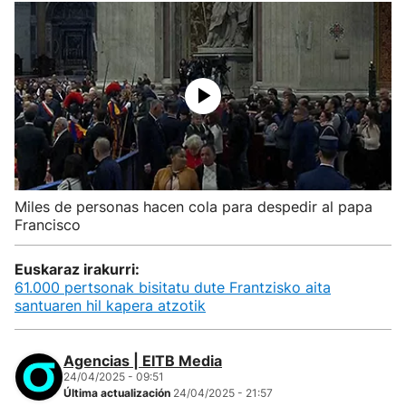
Miles de personas hacen cola para despedir al papa
Francisco
Euskaraz irakurri:
61.000 pertsonak bisitatu dute Frantzisko aita
santuaren hil kapera atzotik
Agencias | EITB Media
24/04/2025 - 09:51
Última actualización
24/04/2025 - 21:57