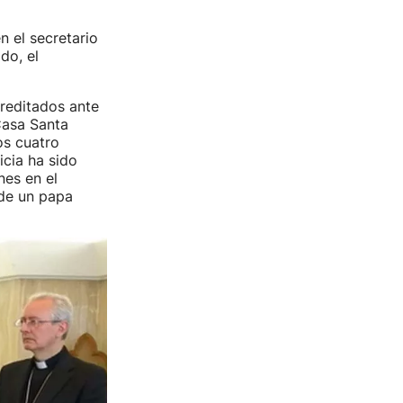
n el secretario
do, el
creditados ante
Casa Santa
os cuatro
icia ha sido
nes en el
de un papa