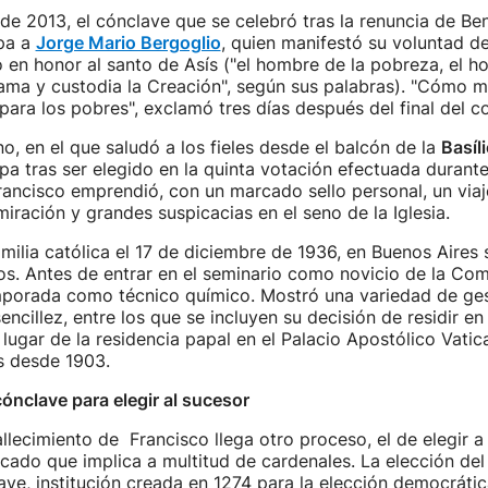
de 2013, el cónclave que se celebró tras la renuncia de Be
pa a
Jorge Mario Bergoglio
, quien manifestó su voluntad d
en honor al santo de Asís ("el hombre de la pobreza, el h
ama y custodia la Creación", según sus palabras). "Cómo m
 para los pobres", exclamó tres días después del final del c
o, en el que saludó a los fieles desde el balcón de la
Basíl
 tras ser elegido en la quinta votación efectuada durante
rancisco emprendió, con un marcado sello personal, un via
iración y grandes suspicacias en el seno de la Iglesia.
milia católica el 17 de diciembre de 1936, en Buenos Aires
jos. Antes de entrar en el seminario como novicio de la Co
mporada como técnico químico. Mostró una variedad de ges
encillez, entre los que se incluyen su decisión de residir en
lugar de la residencia papal en el Palacio Apostólico Vati
s desde 1903.
cónclave para elegir al sucesor
fallecimiento de Francisco llega otro proceso, el de elegir a
ado que implica a multitud de cardenales. La elección del
ave, institución creada en 1274 para la elección democráti