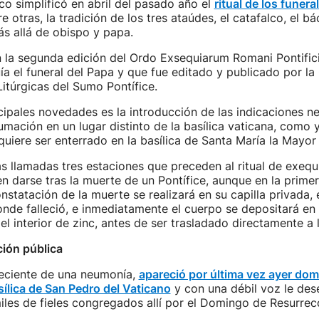
co simplificó en abril del pasado año el
ritual de los funera
e otras, la tradición de los tres ataúdes, el catafalco, el b
s allá de obispo y papa.
en la segunda edición del Ordo Exsequiarum Romani Pontificis
uía el funeral del Papa y que fue editado y publicado por la 
itúrgicas del Sumo Pontífice.
cipales novedades es la introducción de las indicaciones n
umación en un lugar distinto de la basílica vaticana, como 
quiere ser enterrado en la basílica de Santa María la Mayo
s llamadas tres estaciones que preceden al ritual de exequia
 darse tras la muerte de un Pontífice, aunque en la primer
onstatación de la muerte se realizará en su capilla privada, 
onde falleció, e inmediatamente el cuerpo se depositará en 
l interior de zinc, antes de ser trasladado directamente a l
ción pública
eciente de una neumonía,
apareció por última vez ayer dom
sílica de San Pedro del Vaticano
y con una débil voz le dese
iles de fieles congregados allí por el Domingo de Resurrec