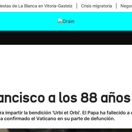
|
|
iestas de La Blanca en Vitoria-Gasteiz
Crisis migratoria
Negoc
tura
Ikusmiran
Egural
Salud
Tecnología
ancisco a los 88 años
 impartir la bendición 'Urbi et Orbi'. El Papa ha fallecido
n ha confirmado el Vaticano en su parte de defunción.