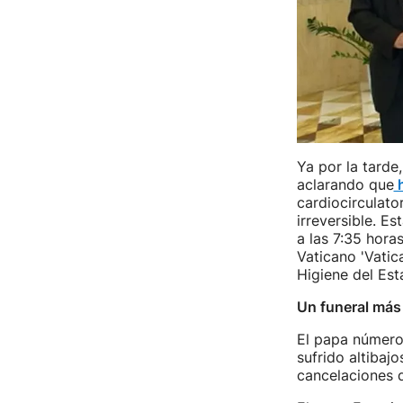
Ya por la tarde
aclarando que
h
cardiocirculato
irreversible. E
a las 7:35 hora
Vaticano 'Vatic
Higiene del Est
Un funeral más 
El papa número 
sufrido altibaj
cancelaciones 