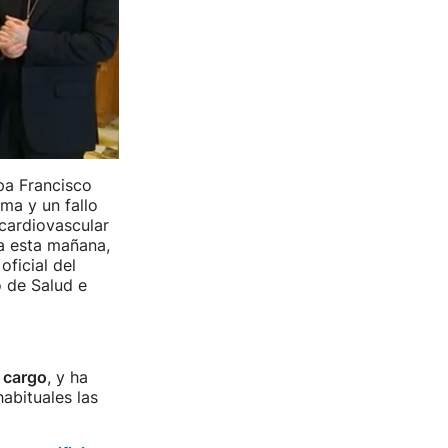
pa Francisco
ma y un fallo
 cardiovascular
da esta mañana,
ficial del
o de Salud e
 cargo
, y ha
abituales las