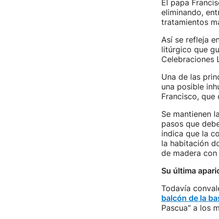
El papa Francis
eliminando, entr
tratamientos má
Así se refleja 
litúrgico que g
Celebraciones L
Una de las prin
una posible inh
Francisco, que 
Se mantienen la
pasos que deben
indica que la c
la habitación d
de madera con e
Su última apari
Todavía conval
balcón de la ba
Pascua" a los m