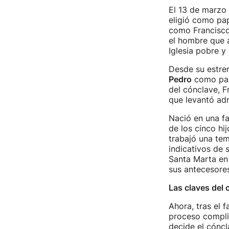
El 13 de marzo 
eligió como pa
como Francisco 
el hombre que 
Iglesia pobre y
Desde su estren
Pedro
como papa
del cónclave, F
que levantó adm
Nació en una fa
de los cinco hi
trabajó una te
indicativos de s
Santa Marta en 
sus antecesore
Las claves del 
Ahora, tras el 
proceso complic
decide el cóncl