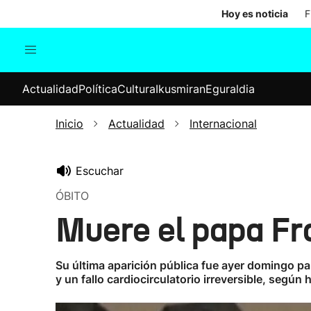
Hoy es noticia
F
Actualidad
Política
Cul
Actualidad
Política
Cultura
Ikusmiran
Eguraldia
Sociedad
Elecciones
Economía
Inicio
Actualidad
Internacional
Internacional
Escuchar
ÓBITO
Muere el papa Fr
Su última aparición pública fue ayer domingo para
y un fallo cardiocirculatorio irreversible, segú