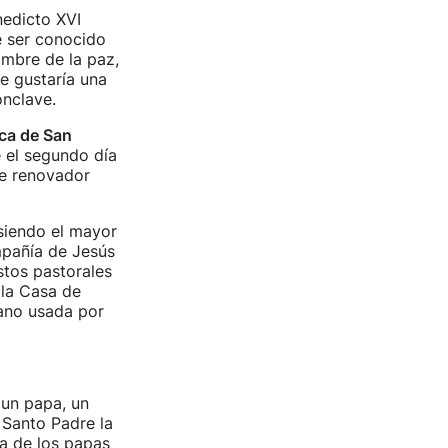
nedicto XVI
e ser conocido
ombre de la paz,
e gustaría una
onclave.
ica de San
 el segundo día
je renovador
 siendo el mayor
mpañía de Jesús
tos pastorales
 la Casa de
cano usada por
 un papa, un
 Santo Padre la
ca de los papas