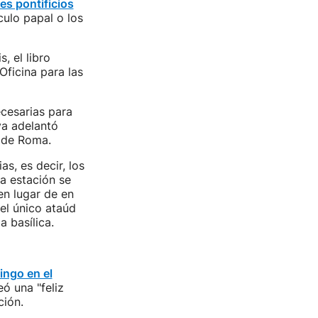
les pontificios
áculo papal o los
, el libro
Oficina para las
ecesarias para
ya adelantó
r de Roma.
s, es decir, los
a estación se
en lugar de en
el único ataúd
a basílica.
ingo en el
ó una "feliz
ción.