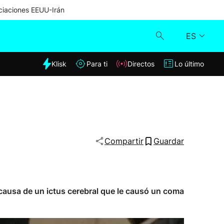
iaciones EEUU-Irán
ES
dia
Klisk
Para ti
Directos
Lo último
Klisk
Directos
Para ti
Compartir
Guardar
Lo último
 a causa de un ictus cerebral que le causó un coma