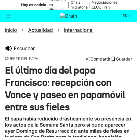
Crisis
Negociaciones
|
|
Hoy es noticia
en
migratoria
EEUU-Irán
Vitoria-
Gasteiz
ES
Inicio
Actualidad
Internacional
Actualidad
Buscador
Política
Escuchar
MUERTE DEL PAPA
Compartir
Guardar
Cultura
El último día del papa
Francisco: recepción con
Ikusmiran
Vance y paseo en papamóvil
Eguraldia
entre sus fieles
El papa había reducido drásticamente su presencia en
los actos de la Semana Santa pero sí pudo aparecer
ayer Domingo de Resurrección ante miles de fieles en