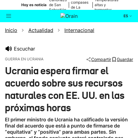
compases
|
|
Hoy es noticia
de San
altas y
de La
Sebastián
tormentas
Blanca
ES
Inicio
Actualidad
Internacional
Actualidad
Buscador
Política
Escuchar
GUERRA EN UCRANIA
Compartir
Guardar
Cultura
Ucrania espera firmar el
acuerdo sobre sus recursos
Ikusmiran
naturales con EE. UU. en las
Eguraldia
próximas horas
El primer ministro de Ucrania ha calificado la versión
final del acuerdo que está a punto de firmarse de
“equitativa” y “positiva” para ambas partes. Sin