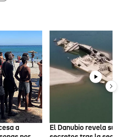
cesa a
El Danubio revela sus
sonas por
secretos tras la sequía: