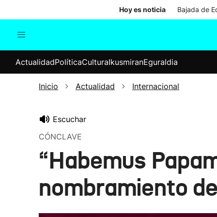
Hoy es noticia
Bajada de Ed
Actualidad
Política
Cul
Actualidad
Política
Cultura
Ikusmiran
Eguraldia
Sociedad
Elecciones
Economía
Inicio
Actualidad
Internacional
Internacional
Escuchar
CÓNCLAVE
“Habemus Papam”:
nombramiento de