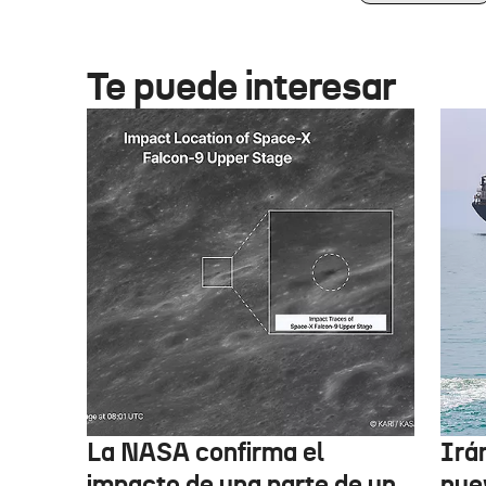
Te puede interesar
La NASA confirma el
Irá
impacto de una parte de un
nue