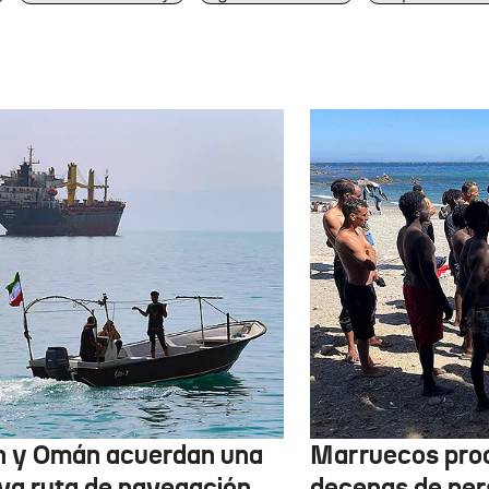
n y Omán acuerdan una
Marruecos pro
va ruta de navegación
decenas de per