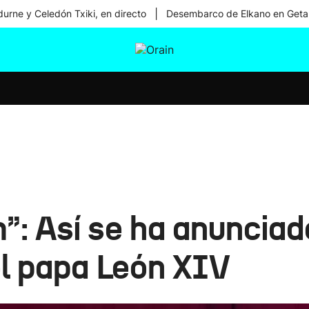
|
urne y Celedón Txiki, en directo
Desembarco de Elkano en Geta
tura
Ikusmiran
Egural
Salud
Tecnología
 Así se ha anunciado
l papa León XIV