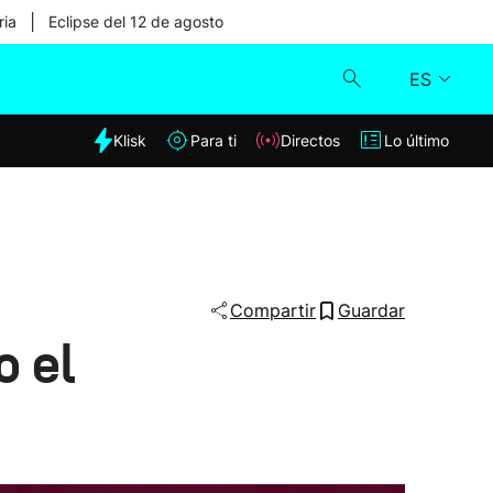
|
ria
Eclipse del 12 de agosto
ES
dia
Klisk
Para ti
Directos
Lo último
Klisk
Directos
Para ti
Compartir
Guardar
 el
Lo último