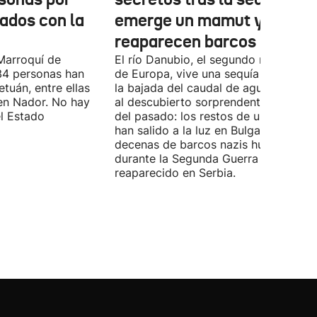
nados con la
emerge un mamut y
reaparecen barcos nazis
Marroquí de
El río Danubio, el segundo más largo
4 personas han
de Europa, vive una sequía histórica 
tuán, entre ellas
la bajada del caudal de agua ha deja
en Nador. No hay
al descubierto sorprendentes vestigi
el Estado
del pasado: los restos de un mamut
han salido a la luz en Bulgaria y
decenas de barcos nazis hundidos
durante la Segunda Guerra Mundial h
reaparecido en Serbia.