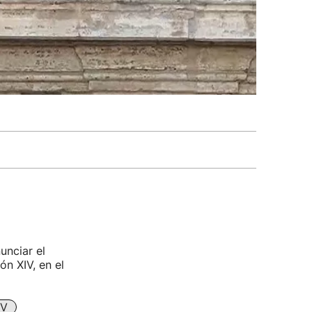
unciar el
n XIV, en el
IV