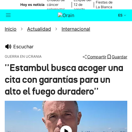
Fiestas de
|
|
Hoy es noticia
cáncer
12 de
La Blanca
colorrectal
agosto
ES
Inicio
Actualidad
Internacional
Actualidad
Buscador
Política
Escuchar
GUERRA EN UCRANIA
Compartir
Guardar
Cultura
''Estambul busca acoger una
cita con garantías para un
Ikusmiran
alto el fuego duradero''
Eguraldia