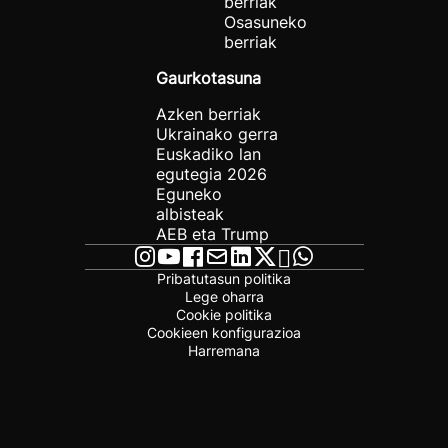
berriak
Osasuneko
berriak
Gaurkotasuna
Azken berriak
Ukrainako gerra
Euskadiko lan
egutegia 2026
Eguneko
albisteak
AEB eta Trump
Pribatutasun politika
Lege oharra
Cookie politika
Cookieen konfigurazioa
Harremana