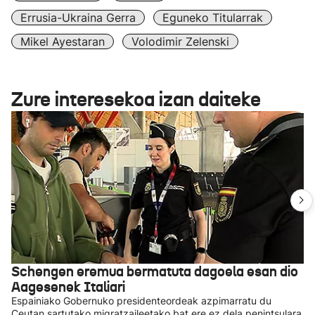
Errusia-Ukraina Gerra
Eguneko Titularrak
Mikel Ayestaran
Volodimir Zelenski
Zure interesekoa izan daiteke
Schengen eremua bermatuta dagoela esan dio
Aagesenek Italiari
Espainiako Gobernuko presidenteordeak azpimarratu du
Ceutan sartutako migratzaileetako bat ere ez dela penintsulara