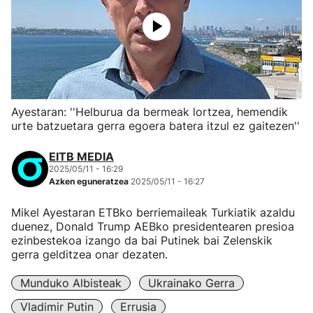
Ayestaran: ''Helburua da bermeak lortzea, hemendik
urte batzuetara gerra egoera batera itzul ez gaitezen''
EITB MEDIA
2025/05/11 - 16:29
Azken eguneratzea
2025/05/11 - 16:27
Mikel Ayestaran ETBko berriemaileak Turkiatik azaldu
duenez, Donald Trump AEBko presidentearen presioa
ezinbestekoa izango da bai Putinek bai Zelenskik
gerra gelditzea onar dezaten.
Munduko Albisteak
Ukrainako Gerra
Vladimir Putin
Errusia