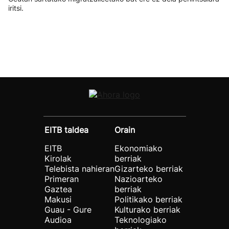
iritsi.
EITB taldea
Orain
EITB
Ekonomiako
Kirolak
berriak
Telebista nahieran
Gizarteko berriak
Primeran
Nazioarteko
Gaztea
berriak
Makusi
Politikako berriak
Guau - Gure
Kulturako berriak
Audioa
Teknologiako