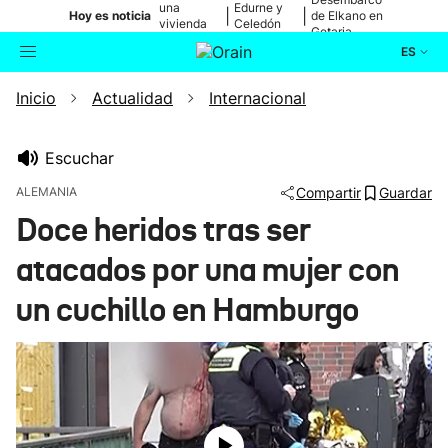
una
Edurne y
|
|
Hoy es noticia
de Elkano en
vivienda
Celedón
Getaria
de Bilbao
Txiki
ES
Inicio
Actualidad
Internacional
Actualidad
Buscador
Política
Escuchar
ALEMANIA
Compartir
Guardar
Cultura
Doce heridos tras ser
atacados por una mujer con
Ikusmiran
un cuchillo en Hamburgo
Eguraldia