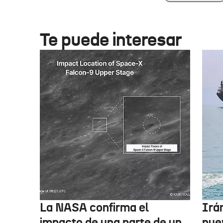
Te puede interesar
La NASA confirma el
Irá
impacto de una parte de un
nue