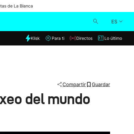
stas de La Blanca
ES
dia
Klisk
Para ti
Directos
Lo último
Klisk
Directos
Para ti
Compartir
Guardar
oxeo del mundo
Lo último