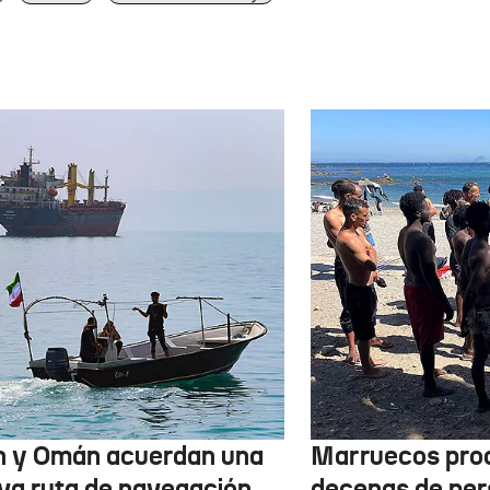
n y Omán acuerdan una
Marruecos pro
va ruta de navegación
decenas de per