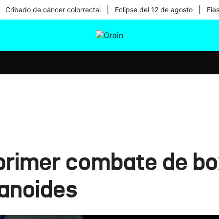
|
|
Cribado de cáncer colorrectal
Eclipse del 12 de agosto
Fie
tura
Ikusmiran
Egural
Salud
Tecnología
 primer combate de b
anoides