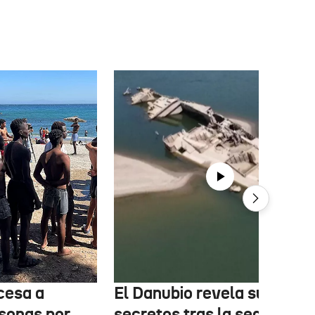
cesa a
El Danubio revela sus
sonas por
secretos tras la sequía: