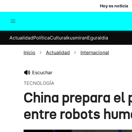
Hoy es noticia
Actualidad
Política
Cul
Actualidad
Política
Cultura
Ikusmiran
Eguraldia
Sociedad
Elecciones
Economía
Inicio
Actualidad
Internacional
Internacional
Escuchar
TECNOLOGÍA
China prepara el
entre robots hum