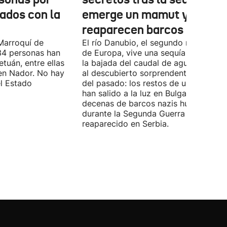
nados con la
emerge un mamut y
reaparecen barcos nazis
Marroquí de
El río Danubio, el segundo más largo
4 personas han
de Europa, vive una sequía histórica 
tuán, entre ellas
la bajada del caudal de agua ha deja
en Nador. No hay
al descubierto sorprendentes vestigi
el Estado
del pasado: los restos de un mamut
han salido a la luz en Bulgaria y
decenas de barcos nazis hundidos
durante la Segunda Guerra Mundial h
reaparecido en Serbia.