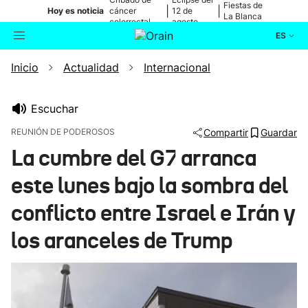
Fiestas de
|
|
Hoy es noticia
cáncer
12 de
La Blanca
colorrectal
agosto
ES
Inicio
Actualidad
Internacional
Actualidad
Buscador
Política
Escuchar
REUNIÓN DE PODEROSOS
Compartir
Guardar
Cultura
La cumbre del G7 arranca
este lunes bajo la sombra del
Ikusmiran
conflicto entre Israel e Irán y
Eguraldia
los aranceles de Trump