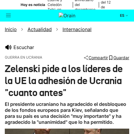
del 12
|
|
Hoy es noticia
Celedón
del
de
Txiki, en
desembarco
agosto
directo
de Elkano
ES
Inicio
Actualidad
Internacional
Actualidad
Buscador
Política
Escuchar
GUERRA EN UCRANIA
Compartir
Guardar
Cultura
Zelenski pide a los líderes de
la UE la adhesión de Ucrania
Ikusmiran
"cuanto antes"
Eguraldia
El presidente ucraniano ha agradecido el desbloqueo
de los fondos europeos para Kiev, señalando que
para su país es una decisión "muy importante" y ha
agradecido la "unanimidad" que lo ha permitido.