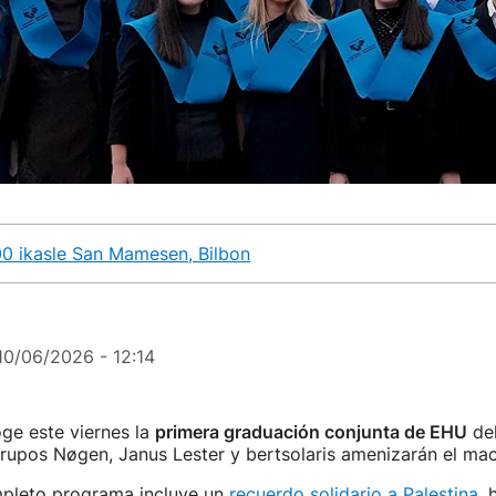
0 ikasle San Mamesen, Bilbon
10/06/2026 - 12:14
e este viernes la
primera graduación conjunta de EHU
del
grupos Nøgen, Janus Lester y bertsolaris amenizarán el ma
pleto programa incluye un
recuerdo solidario a Palestina
, 