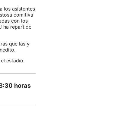
a los asistentes
istosa comitiva
adas con los
U ha repartido
tras que las y
nédito.
el estadio.
18:30 horas