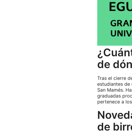
¿Cuánt
de dó
Tras el cierre 
estudiantes de
San Mamés. Ha
graduadas proce
pertenece a lo
Noveda
de bir