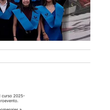
 curso 2025-
croevento.
homenajes a