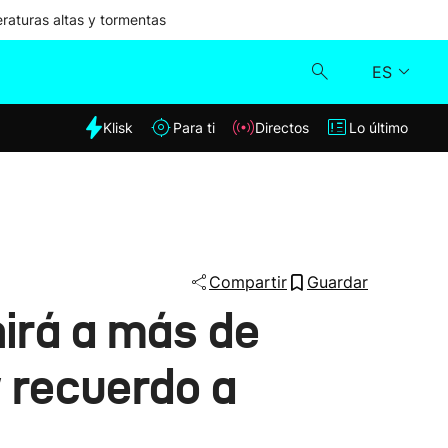
aturas altas y tormentas
ES
dia
Klisk
Para ti
Directos
Lo último
Klisk
Directos
Para ti
Compartir
Guardar
nirá a más de
Lo último
y recuerdo a