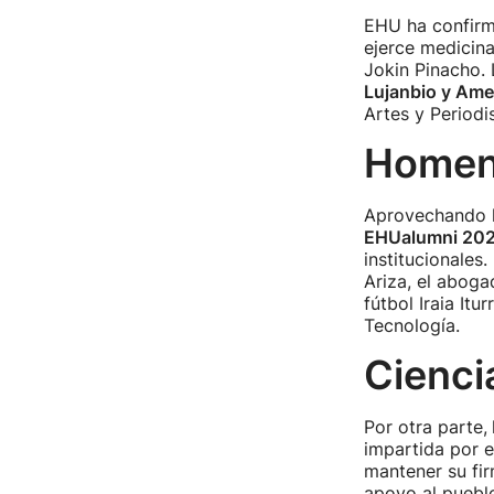
EHU ha confirm
ejerce medicin
Jokin Pinacho. 
Lujanbio y Ame
Artes y Periodi
Homena
Aprovechando la
EHUalumni 20
institucionales.
Ariza, el aboga
fútbol Iraia It
Tecnología.
Cienci
Por otra parte,
impartida por 
mantener su fi
apoyo al pueblo