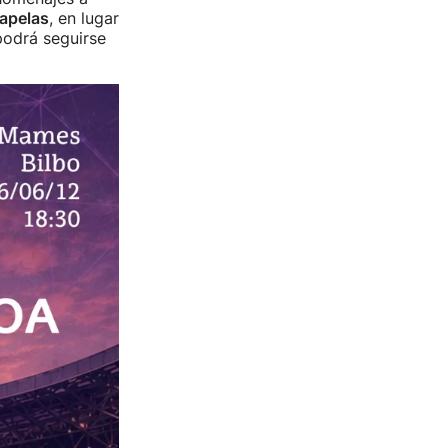
xapelas
, en lugar
podrá seguirse