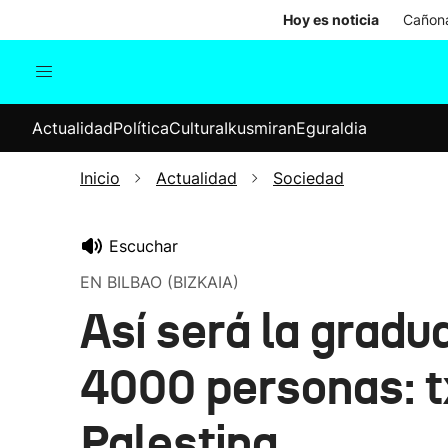
Hoy es noticia
Cañona
Actualidad
Política
Cul
Actualidad
Política
Cultura
Ikusmiran
Eguraldia
Sociedad
Elecciones
Economía
Inicio
Actualidad
Sociedad
Internacional
Escuchar
EN BILBAO (BIZKAIA)
Así será la gradu
4000 personas: tx
Palestina