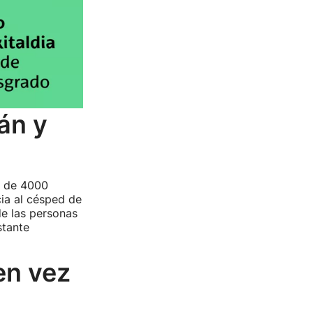
án y
a de 4000
ia al césped de
de las personas
stante
en vez