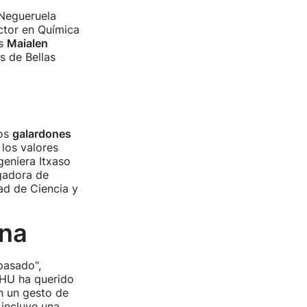
 Negueruela
octor en Química
is
Maialen
s de Bellas
los
galardones
los valores
ngeniera Itxaso
gadora de
tad de Ciencia y
ina
pasado",
EHU ha querido
n un gesto de
 incluye una