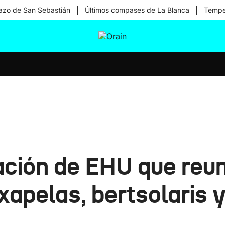
|
|
zo de San Sebastián
Últimos compases de La Blanca
Temper
tura
Ikusmiran
Egural
Salud
Tecnología
ación de EHU que reu
apelas, bertsolaris 