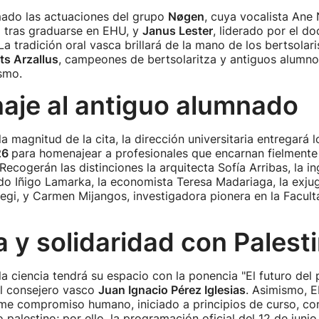
ado las actuaciones del grupo
Nøgen
, cuya vocalista Ane
a tras graduarse en EHU, y
Janus Lester
, liderado por el d
La tradición oral vasca brillará de la mano de los bertsolar
ts Arzallus
, campeones de bertsolaritza y antiguos alumno
smo.
je al antiguo alumnado
 magnitud de la cita, la dirección universitaria entregará 
26
para homenajear a profesionales que encarnan fielmente 
 Recogerán las distinciones la arquitecta Sofía Arribas, la i
do Iñigo Lamarka, la economista Teresa Madariaga, la exju
urregi, y Carmen Mijangos, investigadora pionera en la Facul
a y solidaridad con Palest
la ciencia tendrá su espacio con la ponencia "El futuro del 
el consejero vasco
Juan Ignacio Pérez Iglesias
. Asimismo, 
rme compromiso humano, iniciado a principios de curso, co
 palestino; por ello, la programación oficial del 12 de junio