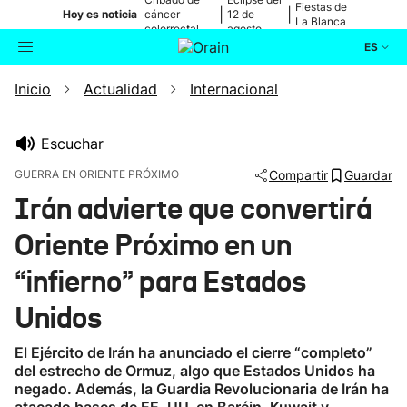
Fiestas de
|
|
Hoy es noticia
cáncer
12 de
La Blanca
colorrectal
agosto
ES
Inicio
Actualidad
Internacional
Actualidad
Buscador
Política
Escuchar
GUERRA EN ORIENTE PRÓXIMO
Compartir
Guardar
Cultura
Irán advierte que convertirá
Oriente Próximo en un
Ikusmiran
“infierno” para Estados
Eguraldia
Unidos
El Ejército de Irán ha anunciado el cierre “completo”
del estrecho de Ormuz, algo que Estados Unidos ha
negado. Además, la Guardia Revolucionaria de Irán ha