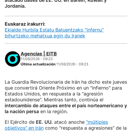
atacado bases de EE. UU. en Baréin, Kuwait y
Jordania.
Euskaraz irakurri:
Ekialde Hurbila Estatu Batuentzako "infernu"
bihurtzeko mehatxua egin du Iranek
Agencias | EITB
11/06/2026 - 09:23
Última actualización
11/06/2026 - 09:23
La Guardia Revolucionaria de Irán ha dicho este jueves
que convertirá Oriente Próximo en un "infierno" para
Estados Unidos, en respuesta a la "agresión
estadounidense". Mientras tanto, continúa el
intercambio de ataques entre el país norteamericano y
la nación persa
en la región.
El Ejército de
EE. UU.
atacó anoche
"múltiples
objetivos" en Irán
como "respuesta a agresiones" de la