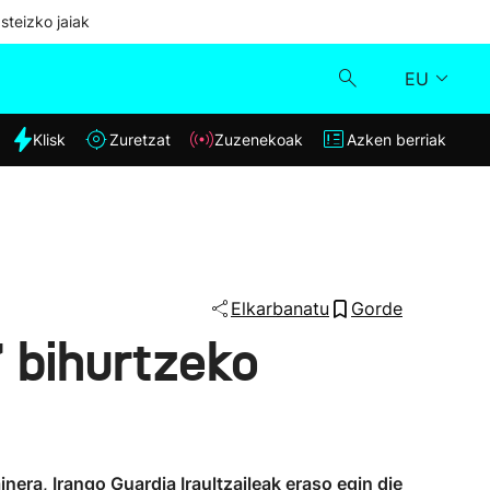
steizko jaiak
EU
dia
Klisk
Zuretzat
Zuzenekoak
Azken berriak
Klisk
Zuzenekoak
Zuretzat
Elkarbanatu
Gorde
" bihurtzeko
Azken berriak
inera, Irango Guardia Iraultzaileak eraso egin die