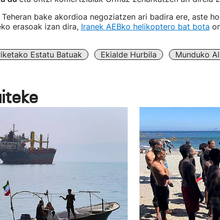
Teheran bake akordioa negoziatzen ari badira ere, aste ho
eko erasoak izan dira,
Iranek AEBko helikoptero bat bota
on
iketako Estatu Batuak
Ekialde Hurbila
Munduko Al
aiteke