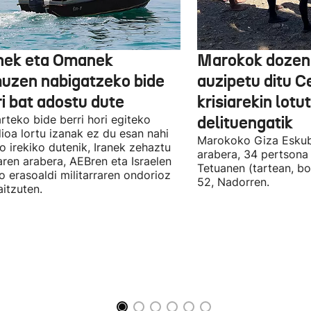
nek eta Omanek
Marokok dozen
uzen nabigatzeko bide
auzipetu ditu 
ri bat adostu dute
krisiarekin lotu
arteko bide berri hori egiteko
delituengatik
ioa lortu izanak ez du esan nahi
Marokoko Giza Eskub
ro irekiko dutenik, Iranek zehaztu
arabera, 34 pertsona 
ren arabera, AEBren eta Israelen
Tetuanen (tartean, bo
o erasoaldi militarraren ondorioz
52, Nadorren.
aitzuten.