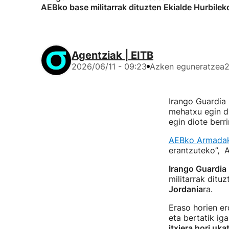
AEBko base militarrak dituzten Ekialde Hurbileko 
Agentziak | EITB
2026/06/11 - 09:23
Azken eguneratzea
2
Irango Guardia 
mehatxu egin d
egin diote berri
AEBko Armadak I
erantzuteko”, 
Irango Guardia 
militarrak dituz
Jordania
ra.
Eraso horien e
eta bertatik ig
itxiera hori uk