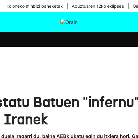
|
|
Koloneko minbizi baheketak
Abuztuaren 12ko eklipsea
Ga
tura
Ikusmiran
Egural
Osasuna
Teknologia
statu Batuen "infernu
 Iranek
uela iragarri du, baina AEBk ukatu egin du itxiera hori. Ga