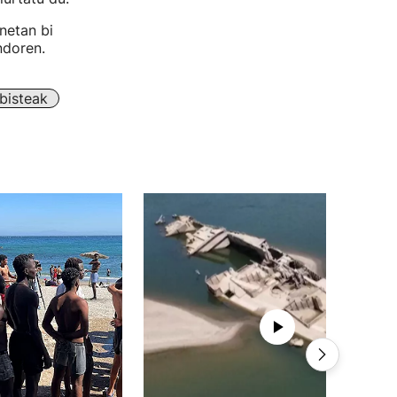
netan bi
doren.
bisteak