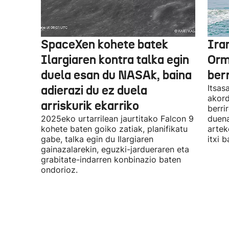
SpaceXen kohete batek
Ira
Ilargiaren kontra talka egin
Orm
duela esan du NASAk, baina
ber
adierazi du ez duela
Itsas
akord
arriskurik ekarriko
berri
2025eko urtarrilean jaurtitako Falcon 9
duena
kohete baten goiko zatiak, planifikatu
artek
gabe, talka egin du Ilargiaren
itxi b
gainazalarekin, eguzki-jardueraren eta
grabitate-indarren konbinazio baten
ondorioz.