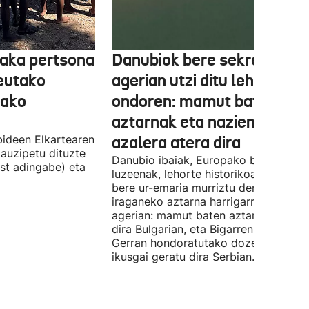
aka pertsona
Danubiok bere sekretuak
Ceutako
agerian utzi ditu lehortear
tako
ondoren: mamut baten
aztarnak eta nazien ontzia
ideen Elkartearen
azalera atera dira
auzipetu dituzte
Danubio ibaiak, Europako bigarren
st adingabe) eta
luzeenak, lehorte historikoa bizi du, e
bere ur-emaria murriztu denez,
iraganeko aztarna harrigarriak utzi di
agerian: mamut baten aztarnak azald
dira Bulgarian, eta Bigarren Mundu
Gerran hondoratutako dozenaka ontz
ikusgai geratu dira Serbian.