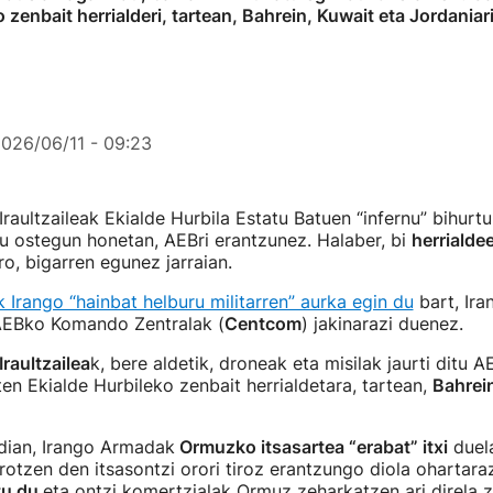
zenbait herrialderi, tartean, Bahrein, Kuwait eta Jordaniar
026/06/11 - 09:23
Iraultzaileak Ekialde Hurbila Estatu Batuen “infernu” bihurt
u ostegun honetan, AEBri erantzunez. Halaber, bi
herrialdee
ro, bigarren egunez jarraian.
rango “hainbat helburu militarren” aurka egin du
bart, Ira
AEBko Komando Zentralak (
Centcom
) jakinarazi duenez.
Iraultzailea
k, bere aldetik, droneak eta misilak jaurti ditu 
ten Ekialde Hurbileko zenbait herrialdetara, tartean,
Bahrein
rdian, Irango Armadak
Ormuzko itsasartea “erabat” itxi
duela
arotzen den itsasontzi orori tiroz erantzungo diola ohartara
atu du
eta ontzi komertzialak Ormuz zeharkatzen ari direla z