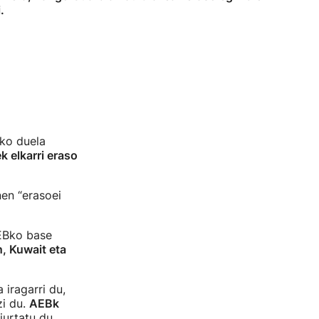
i.
uko duela
k elkarri eraso
nen “erasoei
AEBko base
, Kuwait eta
 iragarri du,
zi du.
AEBk
iurtatu du.