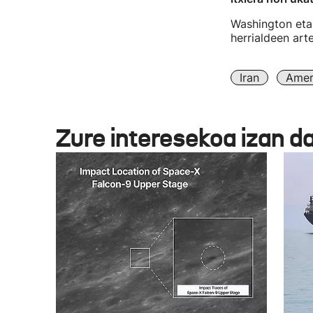
Washington eta 
herrialdeen art
Iran
Amer
Zure interesekoa izan d