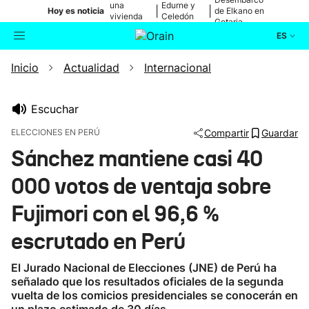
una
Edurne y
|
|
Hoy es noticia
de Elkano en
vivienda
Celedón
Getaria
de Bilbao
Txiki
ES
Inicio
Actualidad
Internacional
Actualidad
Buscador
Política
Escuchar
ELECCIONES EN PERÚ
Compartir
Guardar
Cultura
Sánchez mantiene casi 40
000 votos de ventaja sobre
Ikusmiran
Fujimori con el 96,6 %
Eguraldia
escrutado en Perú
El Jurado Nacional de Elecciones (JNE) de Perú ha
señalado que los resultados oficiales de la segunda
vuelta de los comicios presidenciales se conocerán en