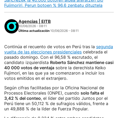
Sanchezek ia 40.000 botoren aldea ateratzen dio
Fujimoriri, Perun botoen % 96,6 zenbatu dituztela
Agencias | EITB
10/06/2026 - 08:11
Última actualización
10/06/2026 - 08:11
Continúa el recuento de votos en Perú tras la
segunda
vuelta de las elecciones presidenciales
celebrada el
pasado domingo. Con el 96,58 % escrutado, el
candidato izquierdista
Roberto Sánchez mantiene casi
40 000 votos de ventaja
sobre la derechista Keiko
Fujimori, en las que ya se comenzaron a incluir los
votos emitidos en el extranjero.
Según cifras facilitadas por la Oficina Nacional de
Procesos Electorales (ONPE), cuando
solo falta el
3,42 % del conteo
, el líder del partido Juntos por el
Perú tiene un 50,112 % de sufragios válidos, frente a
un 49,888 % de la líder de Fuerza Popular.