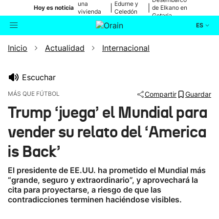
una
Edurne y
|
|
Hoy es noticia
de Elkano en
vivienda
Celedón
Getaria
de Bilbao
Txiki
ES
Inicio
Actualidad
Internacional
Actualidad
Buscador
Política
Escuchar
MÁS QUE FÚTBOL
Compartir
Guardar
Cultura
Trump ‘juega’ el Mundial para
vender su relato del ‘America
Ikusmiran
is Back’
Eguraldia
El presidente de EE.UU. ha prometido el Mundial más
“grande, seguro y extraordinario”, y aprovechará la
cita para proyectarse, a riesgo de que las
contradicciones terminen haciéndose visibles.