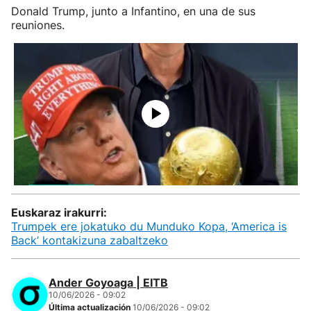
Donald Trump, junto a Infantino, en una de sus
reuniones.
Euskaraz irakurri:
Trumpek ere jokatuko du Munduko Kopa, ‘America is
Back’ kontakizuna zabaltzeko
Ander Goyoaga | EITB
10/06/2026 - 09:02
Última actualización
10/06/2026 - 09:02