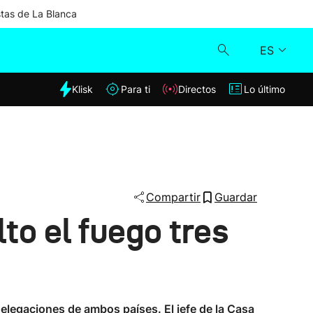
stas de La Blanca
ES
dia
Klisk
Para ti
Directos
Lo último
Klisk
Directos
Para ti
Compartir
Guardar
to el fuego tres
Lo último
elegaciones de ambos países. El jefe de la Casa