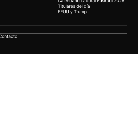
Calendario Laboral Euskadi 2026
Titulares del día
EEUU y Trump
Contacto