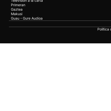
Televisión a la carta
Primeran
Gaztea
Makusi
Guau - Gure Audioa
Política