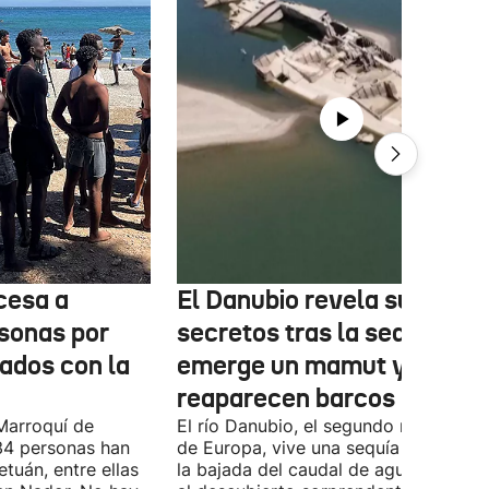
cesa a
El Danubio revela sus
sonas por
secretos tras la sequía:
nados con la
emerge un mamut y
reaparecen barcos nazis
Marroquí de
El río Danubio, el segundo más largo
4 personas han
de Europa, vive una sequía histórica 
tuán, entre ellas
la bajada del caudal de agua ha deja