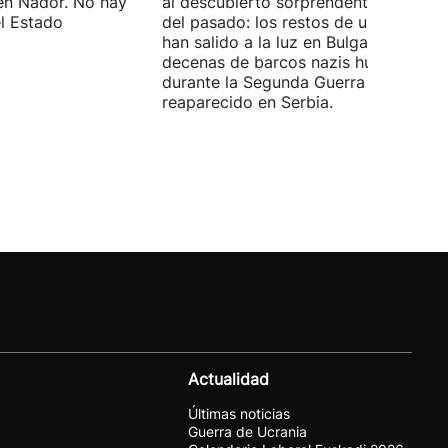
en Nador. No hay
al descubierto sorprendentes vestigi
el Estado
del pasado: los restos de un mamut
han salido a la luz en Bulgaria y
decenas de barcos nazis hundidos
durante la Segunda Guerra Mundial h
reaparecido en Serbia.
Actualidad
Últimas noticias
Guerra de Ucrania