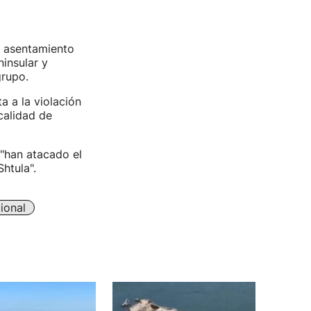
l asentamiento
ninsular y
grupo.
a a la violación
calidad de
"han atacado el
htula".
ional