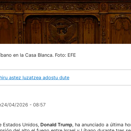
íbano en la Casa Blanca. Foto: EFE
hiru astez luzatzea adostu dute
n
24/04/2026 - 08:57
de Estados Unidos,
Donald Trump
, ha anunciado a última ho
nsión del alto el fuego entre Israel y Líbano durante tres s