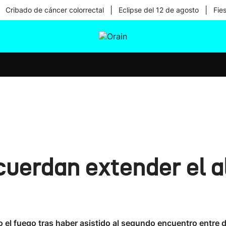
|
|
Cribado de cáncer colorrectal
Eclipse del 12 de agosto
Fie
tura
Ikusmiran
Egural
Salud
Tecnología
cuerdan extender el al
 el fuego tras haber asistido al segundo encuentro entre d