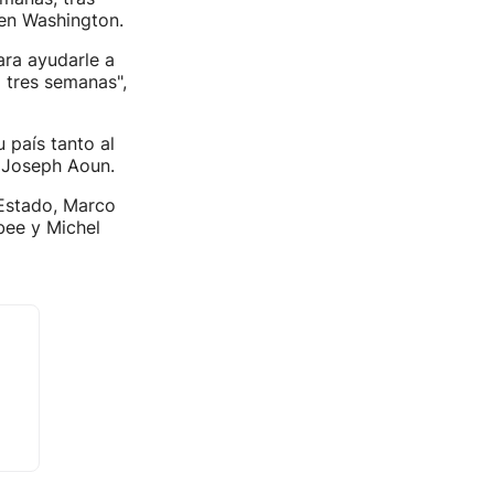
en Washington.
ara ayudarle a
á tres semanas",
 país tanto al
, Joseph Aoun.
 Estado, Marco
bee y Michel