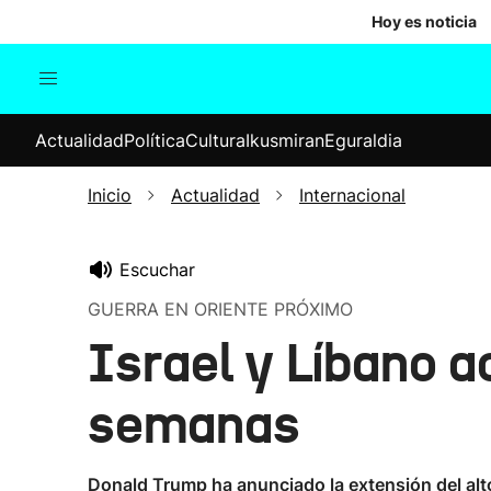
Hoy es noticia
Actualidad
Política
Cul
Actualidad
Política
Cultura
Ikusmiran
Eguraldia
Sociedad
Elecciones
Economía
Inicio
Actualidad
Internacional
Internacional
Escuchar
GUERRA EN ORIENTE PRÓXIMO
Israel y Líbano a
semanas
Donald Trump ha anunciado la extensión del alto