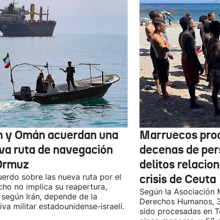
n y Omán acuerdan una
Marruecos pro
va ruta de navegación
decenas de per
Ormuz
delitos relacio
uerdo sobre las nueva ruta por el
crisis de Ceuta
cho no implica su reapertura,
Según la Asociación 
 según Irán, depende de la
Derechos Humanos, 3
iva militar estadounidense-israelí.
sido procesadas en Te