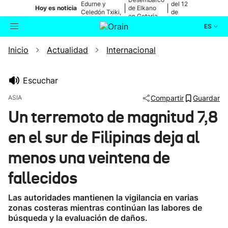
Edurne y
del 12
|
|
Hoy es noticia
de Elkano
Celedón Txiki,
de
en Getaria
en directo
agosto
ES
Inicio
Actualidad
Internacional
Actualidad
Buscador
Política
Escuchar
ASIA
Compartir
Guardar
Cultura
Un terremoto de magnitud 7,8
en el sur de Filipinas deja al
Ikusmiran
menos una veintena de
Eguraldia
fallecidos
Las autoridades mantienen la vigilancia en varias
zonas costeras mientras continúan las labores de
búsqueda y la evaluación de daños.