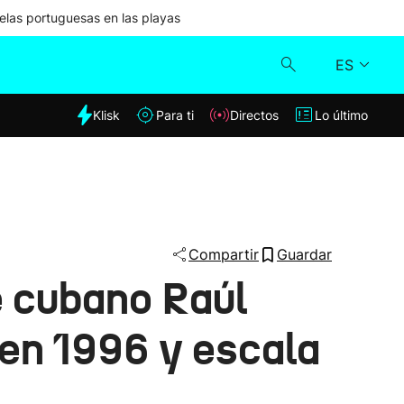
las portuguesas en las playas
ES
dia
Klisk
Para ti
Directos
Lo último
Klisk
Directos
Para ti
Compartir
Guardar
e cubano Raúl
Lo último
 en 1996 y escala