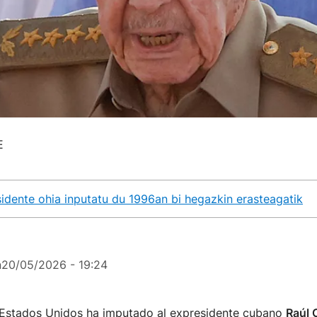
E
dente ohia inputatu du 1996an bi hegazkin erasteagatik
n
20/05/2026 - 19:24
 Estados Unidos ha imputado al expresidente cubano
Raúl 