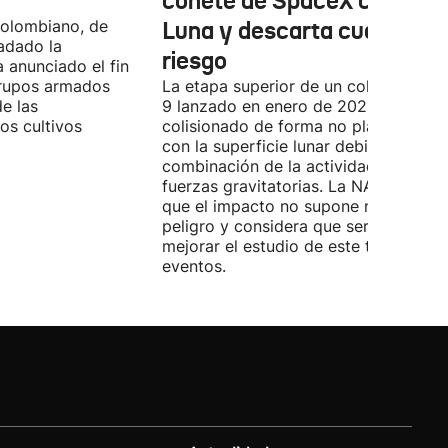
cohete de SpaceX contra l
colombiano, de
Luna y descarta cualquier
ladado la
riesgo
a anunciado el fin
grupos armados
La etapa superior de un cohete Falco
de las
9 lanzado en enero de 2025 ha
os cultivos
colisionado de forma no planificada
con la superficie lunar debido a una
combinación de la actividad solar y l
fuerzas gravitatorias. La NASA asegu
que el impacto no supone ningún
peligro y considera que servirá para
mejorar el estudio de este tipo de
eventos.