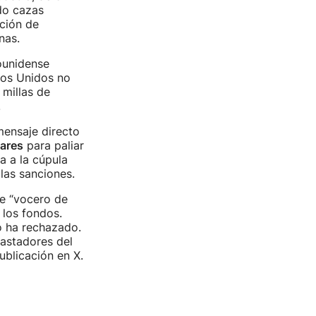
do cazas
ación de
nas.
ounidense
dos Unidos no
 millas de
.
mensaje directo
ares
para paliar
a a la cúpula
 las sanciones.
de “vocero de
 los fondos.
o ha rechazado.
vastadores del
ublicación en X.