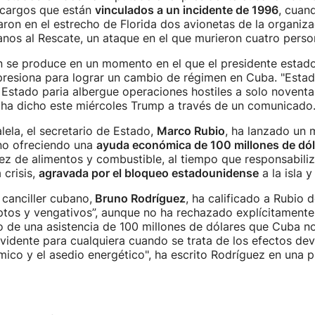
 cargos que están
vinculados a un incidente de 1996
, cuan
ron en el estrecho de Florida dos avionetas de la organiz
nos al Rescate, un ataque en el que murieron cuatro perso
n se produce en un momento en el que el presidente estad
resiona para lograr un cambio de régimen en Cuba. "Esta
 Estado paria albergue operaciones hostiles a solo noventa
, ha dicho este miércoles Trump a través de un comunicado
ela, el secretario de Estado,
Marco Rubio
, ha lanzado un 
no ofreciendo una
ayuda económica de 100 millones de dól
ez de alimentos y combustible, al tiempo que responsabiliz
 crisis,
agravada por el bloqueo estadounidense
a la isla y
 canciller cubano,
Bruno Rodríguez
, ha calificado a Rubio 
ptos y vengativos”, aunque no ha rechazado explícitamente
o de una asistencia de 100 millones de dólares que Cuba n
vidente para cualquiera cuando se trata de los efectos de
co y el asedio energético", ha escrito Rodríguez en una p