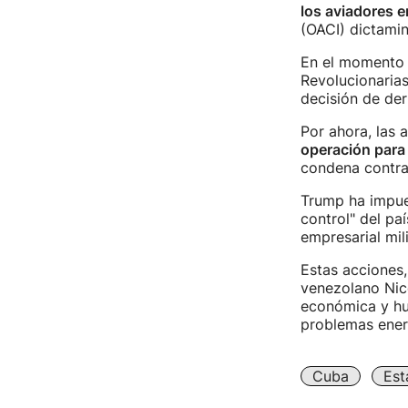
los aviadores er
(OACI) dictamin
En el momento d
Revolucionarias
decisión de der
Por ahora, las
operación para
condena contra
Trump ha impues
control" del pa
empresarial mil
Estas acciones
venezolano Nico
económica y hum
problemas ener
Cuba
Est