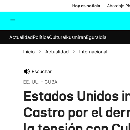
Hoy es noticia
Abordaje Pi
Actualidad
Política
Cul
Actualidad
Política
Cultura
Ikusmiran
Eguraldia
Sociedad
Elecciones
Economía
Inicio
Actualidad
Internacional
Internacional
Escuchar
EE. UU. - CUBA
Estados Unidos i
Castro por el der
la tensión con C