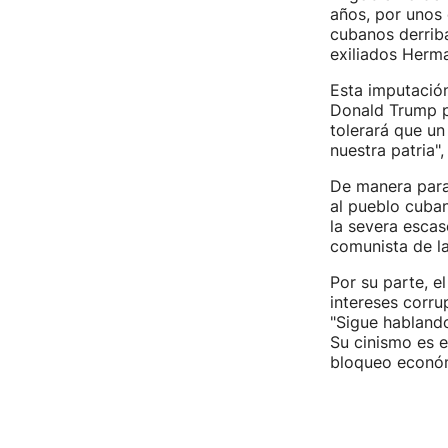
años, por unos
cubanos derriba
exiliados Herma
Esta imputació
Donald Trump p
tolerará que un
nuestra patria"
De manera paral
al pueblo cuba
la severa escas
comunista de la
Por su parte, el
intereses corru
"Sigue habland
Su cinismo es e
bloqueo económi