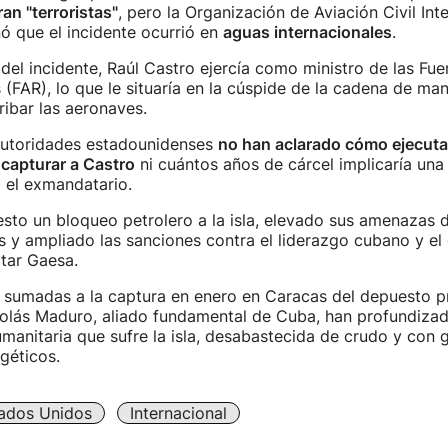
an "terroristas"
, pero la Organización de Aviación Civil Int
ó que el incidente ocurrió en
aguas internacionales
.
el incidente, Raúl Castro ejercía como ministro de las Fu
 (FAR), lo que le situaría en la cúspide de la cadena de ma
ribar las aeronaves.
 autoridades estadounidenses
no han aclarado cómo ejecuta
 capturar a Castro
ni cuántos años de cárcel implicaría un
 el exmandatario.
to un bloqueo petrolero a la isla, elevado sus amenazas d
ís y ampliado las sanciones contra el liderazgo cubano y e
itar Gaesa.
, sumadas a la captura en enero en Caracas del depuesto p
lás Maduro, aliado fundamental de Cuba, han profundizado
anitaria que sufre la isla, desabastecida de crudo y con 
géticos.
ados Unidos
Internacional