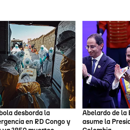
ébola desborda la
Abelardo de la 
rgencia en RD Congo y
asume la Presi