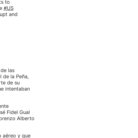
ts to
he
#US
rupt and
 de las
 de la Peña,
rte de su
e intentaban
ente
sé Fidel Gual
orenzo Alberto
o aéreo y que