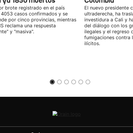
a ya 1850 muertos
Colombia
or brote registrado en el país
El nuevo presidente 
 4053 casos confirmados y se
ultraderecha, ha tras
nde por cinco provincias, mientras
investidura a Cali y h
S reclama una respuesta
del diálogo con los 
nte" y "masiva".
ilegales y el regreso 
fumigaciones contra l
ilícitos.