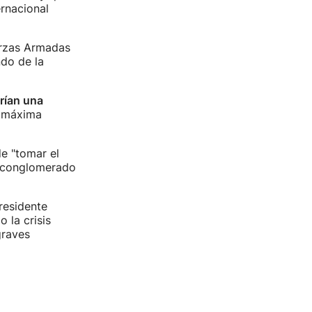
ernacional
erzas Armadas
ndo de la
rían una
a máxima
e "tomar el
l conglomerado
residente
 la crisis
graves