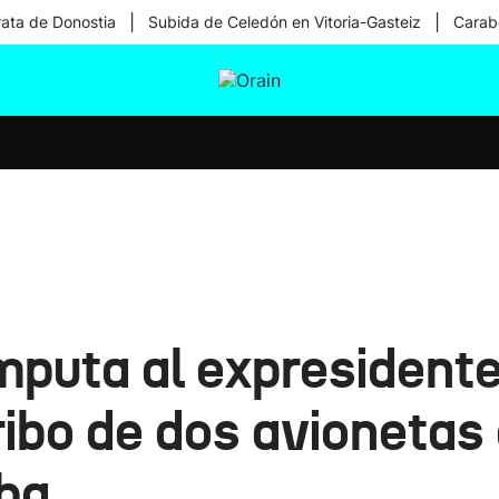
|
|
rata de Donostia
Subida de Celedón en Vitoria-Gasteiz
Carabe
tura
Ikusmiran
Egural
Salud
Tecnología
mputa al expresident
ribo de dos avionetas
uba