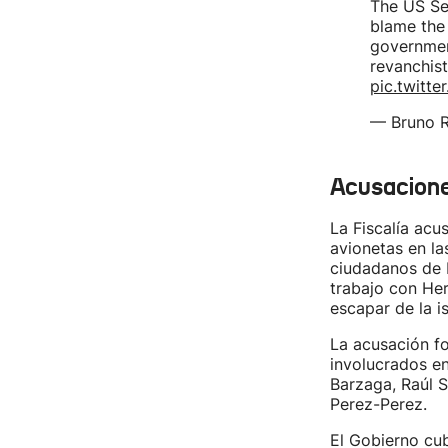
The US Se
blame th
governmen
revanchist
pic.twitt
— Bruno 
Acusacion
La Fiscalía acu
avionetas en la
ciudadanos de E
trabajo con He
escapar de la is
La acusación f
involucrados en
Barzaga, Raúl 
Perez-Perez.
El Gobierno cu