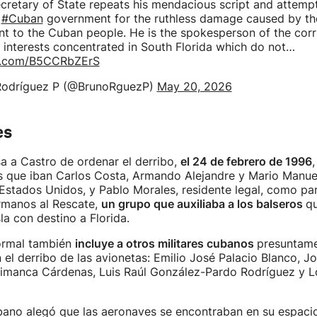
cretary of State repeats his mendacious script and attemp
e
#Cuban
government for the ruthless damage caused by t
t to the Cuban people. He is the spokesperson of the cor
 interests concentrated in South Florida which do not…
er.com/B5CCRbZErS
Rodríguez P (@BrunoRguezP)
May 20, 2026
es
sa a Castro de ordenar el derribo,
el 24 de febrero de 1996
,
s que iban Carlos Costa, Armando Alejandre y Mario Manuel
stados Unidos, y Pablo Morales, residente legal, como pa
rmanos al Rescate,
un grupo que auxiliaba a los balseros
qu
la con destino a Florida.
ormal también
incluye a otros militares cubanos
presuntam
 el derribo de las avionetas: Emilio José Palacio Blanco, Jo
Simanca Cárdenas, Luis Raúl González-Pardo Rodríguez y L
bano alegó que las aeronaves se encontraban en su espaci