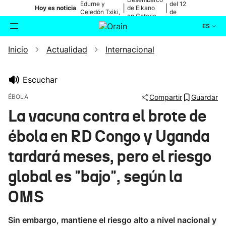
Edurne y
del 12
|
|
Hoy es noticia
de Elkano
Celedón Txiki,
de
en Getaria
en directo
agosto
ES
Inicio
Actualidad
Internacional
Actualidad
Buscador
Política
Escuchar
ÉBOLA
Compartir
Guardar
Cultura
La vacuna contra el brote de
ébola en RD Congo y Uganda
Ikusmiran
tardará meses, pero el riesgo
Eguraldia
global es "bajo", según la
OMS
Sin embargo, mantiene el riesgo alto a nivel nacional y