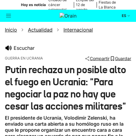
Fiestas de
|
|
Hoy es noticia
cáncer
12 de
La Blanca
colorrectal
agosto
ES
Inicio
Actualidad
Internacional
Actualidad
Buscador
Política
Escuchar
GUERRA EN UCRANIA
Compartir
Guardar
Cultura
Putin rechaza un posible alto
el fuego en Ucrania: "Para
Ikusmiran
negociar la paz no hay que
Eguraldia
cesar las acciones militares"
El presidente de Ucrania, Volodimir Zelenski, ha
enviado una carta abierta a su homólogo ruso en la
que le propone organizar un encuentro cara a cara