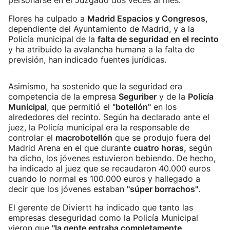
personarse en el Juzgado dos veces al mes.
Flores ha culpado a
Madrid Espacios y Congresos
,
dependiente del Ayuntamiento de Madrid, y a la
Policía municipal de la
falta de seguridad en el recinto
y ha atribuido la avalancha humana a la falta de
previsión, han indicado fuentes jurídicas.
Asimismo, ha sostenido que la seguridad era
competencia de la empresa
Seguriber
y de la
Policía
Municipal
, que permitió el
"botellón"
en los
alrededores del recinto. Según ha declarado ante el
juez, la Policía municipal era la responsable de
controlar el
macrobotellón
que se produjo fuera del
Madrid Arena en el que durante
cuatro horas,
según
ha dicho, los jóvenes estuvieron bebiendo. De hecho,
ha indicado al juez que se recaudaron 40.000 euros
cuando lo normal es 100.000 euros y hallegado a
decir que los jóvenes estaban
"súper borrachos"
.
El gerente de Diviertt ha indicado que tanto las
empresas deseguridad como la Policía Municipal
vieron que
"la gente entraba completamente