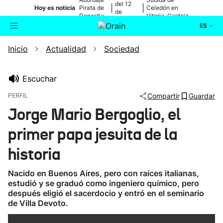
del 12
|
|
Hoy es noticia
Pirata de
Celedón en
de
Donostia
Vitoria-Gasteiz
agosto
ES
Inicio
Actualidad
Sociedad
Actualidad
Buscador
Política
Escuchar
PERFIL
Compartir
Guardar
Cultura
Jorge Mario Bergoglio, el
primer papa jesuita de la
Ikusmiran
historia
Eguraldia
Nacido en Buenos Aires, pero con raíces italianas,
estudió y se graduó como ingeniero químico, pero
después eligió el sacerdocio y entró en el seminario
de Villa Devoto.