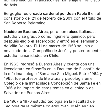
nombre elegido -Francisco- es homenaje a Francisco
de Asís.
Bergoglio fue
creado cardenal por Juan Pablo II
en el
consistorio del 21 de febrero de 2001, con el título de
San Roberto Belarmino.
Nacido en Buenos Aires
, pero con
raíces italianas
,
estudió y se graduó como ingeniero químico, pero
después eligió el sacerdocio y entró en el seminario
de Villa Devoto. El 11 de marzo de 1958 se unió al
noviciado de la Compañía de Jesús y posteriormente
estudió humanidades
en Chile
.
En 1963, regresó a Buenos Aires y cuenta con una
licenciatura en filosofía en la Facultad de Filosofía de
la máxima colegio "San José San Miguel. Entre 1964 y
1965, fue profesor de literatura y psicología en el
Colegio de la Inmaculada Concepción de Santa Fe en
1966 y ha impartido estos temas en el colegio del
Salvador de Buenos Aires.
De 1967 a 1970 estudió teología en la Facultad de
Teología de la máxima colegio "San José", en San