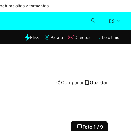
aturas altas y tormentas
ES
dia
Klisk
Para ti
Directos
Lo último
Klisk
Directos
Para ti
Compartir
Guardar
Lo último
Foto
1 / 9