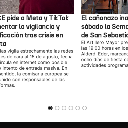
CE pide a Meta y TikTok
El cañonazo in
ntar la vigilancia y
sábado la Sem
ficación tras crisis en
de San Sebasti
ta
El Artillero Mayor pr
las 19:00 horas en los
las vigila estrechamente las redes
Alderdi Eder, marcan
les de cara al 15 de agosto, fecha
ocho días de fiesta 
ircula en internet como posible
actividades program
 intento de entrada masiva. En
sentido, la comisaria europea se
unido con responsables de las
formas.