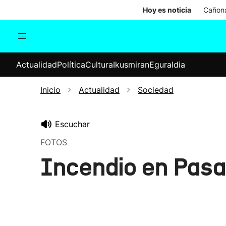
Hoy es noticia
Cañona
Actualidad
Política
Cul
Actualidad
Política
Cultura
Ikusmiran
Eguraldia
Sociedad
Elecciones
Economía
Inicio
Actualidad
Sociedad
Internacional
Escuchar
FOTOS
Incendio en Pasa