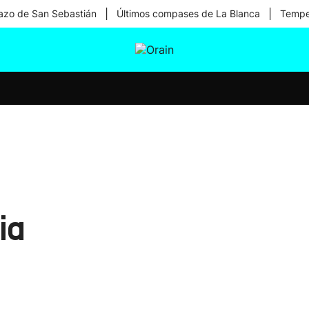
|
|
zo de San Sebastián
Últimos compases de La Blanca
Temper
tura
Ikusmiran
Egural
Salud
Tecnología
ia