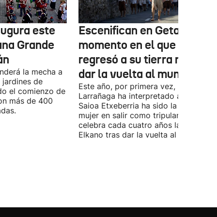
augura este
Escenifican en Getaria el
ana Grande
momento en el que Elkano
án
regresó a su tierra natal tr
enderá la mecha a
dar la vuelta al mundo
 jardines de
Este año, por primera vez, Mikel
do el comienzo de
Larrañaga ha interpretado a Elkano, y
con más de 400
Saioa Etxeberria ha sido la primera
adas.
mujer en salir como tripulante. Getari
celebra cada cuatro años la llegada 
Elkano tras dar la vuelta al mundo.