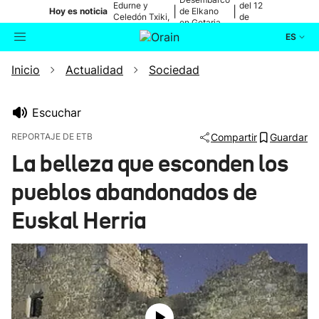
Edurne y
del 12
|
|
Hoy es noticia
de Elkano
Celedón Txiki,
de
en Getaria
en directo
agosto
ES
Inicio
Actualidad
Sociedad
Actualidad
Buscador
Política
Escuchar
REPORTAJE DE ETB
Compartir
Guardar
Cultura
La belleza que esconden los
pueblos abandonados de
Ikusmiran
Euskal Herria
Eguraldia