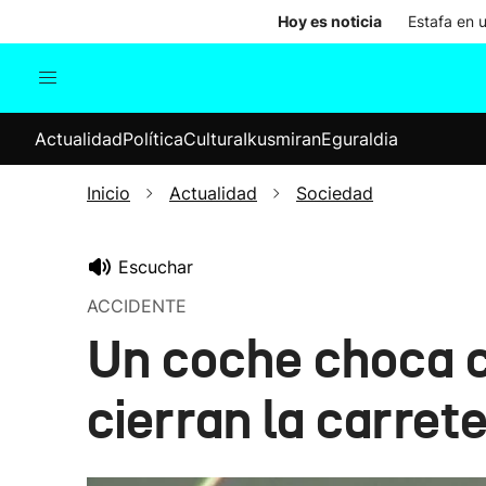
Hoy es noticia
Estafa en 
Actualidad
Política
Cul
Actualidad
Política
Cultura
Ikusmiran
Eguraldia
Sociedad
Elecciones
Economía
Inicio
Actualidad
Sociedad
Internacional
Escuchar
ACCIDENTE
Un coche choca c
cierran la carret