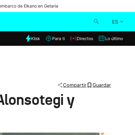
mbarco de Elkano en Getaria
ES
dia
Klisk
Para ti
Directos
Lo último
Klisk
Directos
Para ti
Compartir
Guardar
Alonsotegi y
Lo último