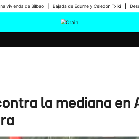
|
|
una vivienda de Bilbao
Bajada de Edurne y Celedón Txiki
Dese
tura
Ikusmiran
Egural
Salud
Tecnología
ontra la mediana en 
era