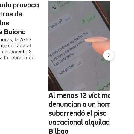
cado provoca
tros de
las
e Baiona
 horas, la A-63
te cerrada al
ximadamente 3
 la retirada del
Al menos 12 víctimas
denuncian a un hombre qu
subarrendó el piso
vacacional alquilado en
Bilbao