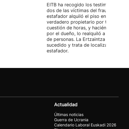
EITB ha recogido los testimonios de
dos de las víctimas del fraude. El
estafador alquiló el piso en Airbnb a 
verdadero propietario por tres días. 
cuestión de horas, y haciéndose pasa
por el dueño, lo realquiló a una doce
de personas. La Ertzaintza investiga 
sucedido y trata de localizar al
estafador.
Actualidad
Últimas noticias
Guerra de Ucrania
Calendario Laboral Euskadi 2026