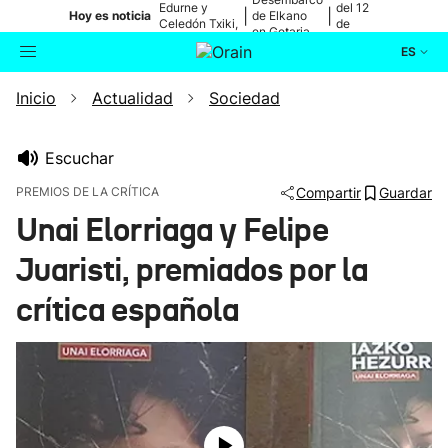
Edurne y
del 12
|
|
Hoy es noticia
de Elkano
Celedón Txiki,
de
en Getaria
en directo
agosto
ES
Inicio
Actualidad
Sociedad
Actualidad
Buscador
Política
Escuchar
PREMIOS DE LA CRÍTICA
Compartir
Guardar
Cultura
Unai Elorriaga y Felipe
Juaristi, premiados por la
Ikusmiran
crítica española
Eguraldia