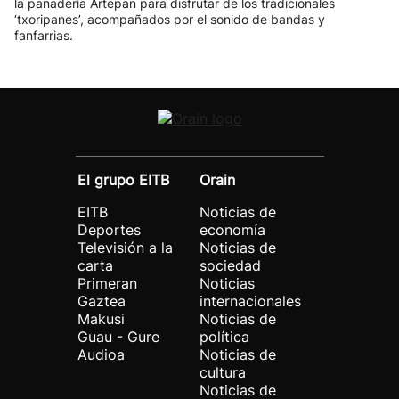
la panadería Artepan para disfrutar de los tradicionales
‘txoripanes’, acompañados por el sonido de bandas y
fanfarrias.
El grupo EITB
Orain
EITB
Noticias de
Deportes
economía
Televisión a la
Noticias de
carta
sociedad
Primeran
Noticias
Gaztea
internacionales
Makusi
Noticias de
Guau - Gure
política
Audioa
Noticias de
cultura
Noticias de