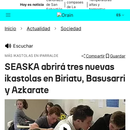
compases
|
|
Hoy es noticia
de San
altas y
de La
Sebastián
tormentas
Blanca
ES
Inicio
Actualidad
Sociedad
Actualidad
Buscador
Política
Escuchar
MÁS IKASTOLAS EN IPARRALDE
Compartir
Guardar
Cultura
SEASKA abrirá tres nuevas
ikastolas en Biriatu, Basusarri
Ikusmiran
y Azkarate
Eguraldia