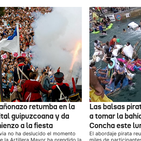
cañonazo retumba en la
Las balsas pira
ital guipuzcoana y da
a tomar la bahí
enzo a la fiesta
Concha este lu
uvia no ha deslucido el momento
El abordaje pirata re
e la Artillera Mayor ha prendido la
miles de participante