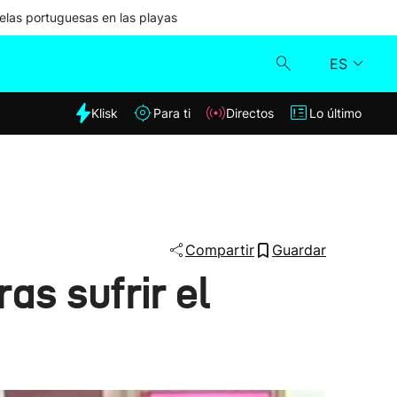
las portuguesas en las playas
ES
dia
Klisk
Para ti
Directos
Lo último
Klisk
Directos
Para ti
Compartir
Guardar
as sufrir el
Lo último