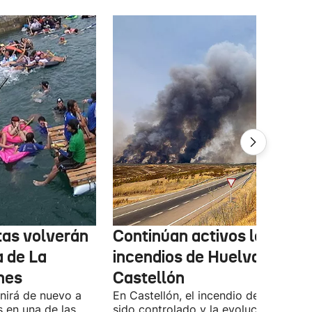
tas volverán
Continúan activos los
a de La
incendios de Huelva y
nes
Castellón
unirá de nuevo a
En Castellón, el incendio de Culla ya 
s en una de las
sido controlado y la evolución del