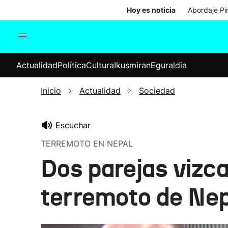
Hoy es noticia
Abordaje Pi
Actualidad
Política
Cul
Actualidad
Política
Cultura
Ikusmiran
Eguraldia
Sociedad
Elecciones
Economía
Inicio
Actualidad
Sociedad
Internacional
Escuchar
TERREMOTO EN NEPAL
Dos parejas vizca
terremoto de Ne