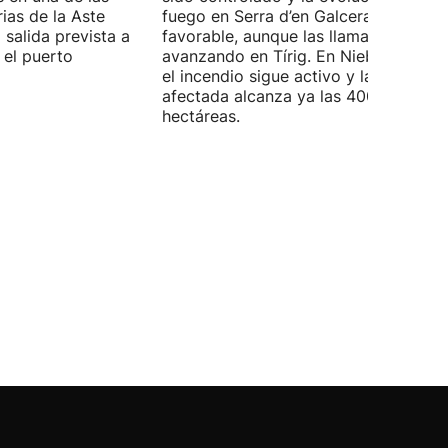
rias de la Aste
fuego en Serra d’en Galceran es
 salida prevista a
favorable, aunque las llamas continú
 el puerto
avanzando en Tírig. En Niebla (Huelva
el incendio sigue activo y la superfici
afectada alcanza ya las 4000
hectáreas.