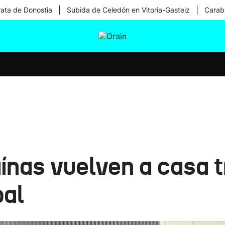
|
|
rata de Donostia
Subida de Celedón en Vitoria-Gasteiz
Carabe
tura
Ikusmiran
Egural
Salud
Tecnología
ínas vuelven a casa tr
pal