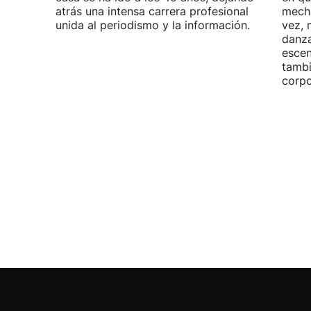
atrás una intensa carrera profesional
mecha
unida al periodismo y la información.
vez, 
danza
escen
tambi
corpo