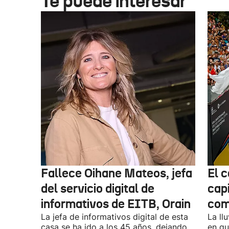
Te puede interesar
Fallece Oihane Mateos, jefa
El 
del servicio digital de
cap
informativos de EITB, Orain
comi
La jefa de informativos digital de esta
La ll
casa se ha ido a los 45 años, dejando
en qu