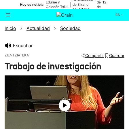
Edurne y
del 12
|
|
Hoy es noticia
de Elkano
Celedón Txiki,
de
en Getaria
en directo
agosto
ES
Inicio
Actualidad
Sociedad
Actualidad
Buscador
Política
Escuchar
ZIENTZIATEKA
Compartir
Guardar
Cultura
Trabajo de investigación
Ikusmiran
Eguraldia