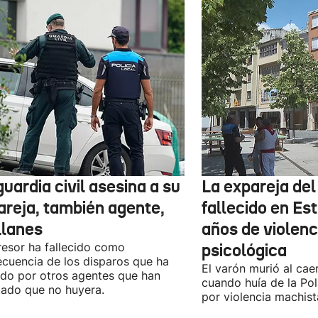
uardia civil asesina a su
La expareja de
areja, también agente,
fallecido en Est
Llanes
años de violenci
resor ha fallecido como
psicológica
cuencia de los disparos que ha
El varón murió al cae
ido por otros agentes que han
cuando huía de la Pol
tado que no huyera.
por violencia machist