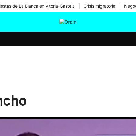
|
|
iestas de La Blanca en Vitoria-Gasteiz
Crisis migratoria
Negoc
tura
Ikusmiran
Egural
Salud
Tecnología
ncho