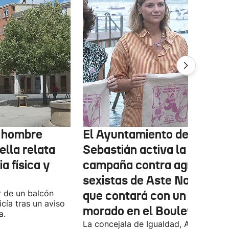
l hombre
El Ayuntamiento de San
ella relata
Sebastián activa la
a física y
campaña contra agresione
sexistas de Aste Nagusia,
r de un balcón
que contará con un punto
icía tras un aviso
morado en el Boulevard
a.
La concejala de Igualdad, Ane