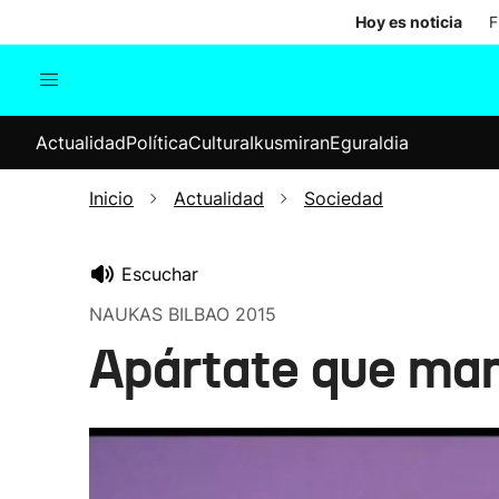
Hoy es noticia
F
Actualidad
Política
Cul
Actualidad
Política
Cultura
Ikusmiran
Eguraldia
Sociedad
Elecciones
Economía
Inicio
Actualidad
Sociedad
Internacional
Escuchar
NAUKAS BILBAO 2015
Apártate que ma