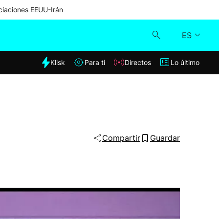
iaciones EEUU-Irán
ES
dia
Klisk
Para ti
Directos
Lo último
Klisk
Directos
Para ti
Compartir
Guardar
Lo último